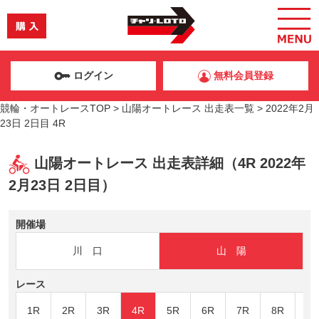
ログイン
無料会員登録
競輪・オートレースTOP
>
山陽オートレース 出走表一覧
>
2022年2月
23日 2日目 4R
山陽オートレース 出走表詳細（4R 2022年
2月23日 2日目）
開催場
川 口
山 陽
レース
1R
2R
3R
4R
5R
6R
7R
8R
9R