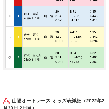
2
着
20
B-71
3.35
畦坪 孝雄
2
×
4
山 陽
3.34
（B-63）
3.445
46歳/２６期
着
0.095
51.317
3.413
2
着
20
A-151
3.35
吉松 憲治
2
△
5
山 陽
3.35
（A-125）
3.441
55歳/２１期
着
0.091
65.32
3.394
2
着
30
B-84
3.32
古城 龍之介
2
◎
6
山 陽
3.31
（B-101）
3.401
28歳/３４期
着
0.081
47.773
3.363
2
山陽オートレース オッズ表詳細（2022年2
月23日 2日目）