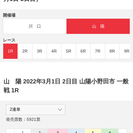
開催場
川 口
山 陽
レース
1R
2R
3R
4R
5R
6R
7R
8R
9R
山 陽 2022年3月1日 2日目 山陽小野田市 一般
戦 1R
発売票数：5921票