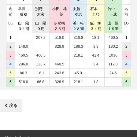
1
2
3
4
5
6
名
早川
別府
小田 雄
山脇
石本
竹中
名
前
瑞穂
末彦
一朗
孝志
圭耶
一成
前
LG
山 陽
山 陽
伊勢崎
浜 松
飯 塚
山 陽
LG
３４期
９期
２６期
２８期
３４期
１９期
1
207.2
518.0
318.8
18.1
460.5
1
2
148.0
828.9
188.3
3.3
180.2
2
3
460.5
460.5
218.1
41.4
1036
3
4
296.0
133.7
460.5
3.4
112.0
4
5
86.3
18.1
243.8
45.0
24.6
5
6
518.0
66.8
828.9
218.1
1.8
6
戻る