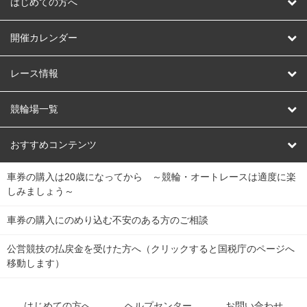
はじめての方へ
はじめての方へ
開催カレンダー
競輪
レース情報
オートレース
レース予想
競輪場一覧
競輪くじ
レース結果
北日本
函館競輪場
青森競輪場
いわき平競輪場
おすすめコンテンツ
車券の購入は20歳になってから ～競輪・オートレースは適度に楽
Dokanto!
キャリーオーバー一覧
関
競輪選手情報
弥彦競輪場
前橋競輪場
取手競輪場
宇都宮競輪場
しみましょう～
東
大宮競輪場
西武園競輪場
京王閣競輪場
立川競輪場
チャリロトプラザ
Perfecta Navi
車券の購入にのめり込む不安のある方のご相談
南
松戸競輪場
千葉競輪場
川崎競輪場
平塚競輪場
公営競技の払戻金を受けた方へ（クリックすると国税庁のページへ
netkeirin
関
移動します）
小田原競輪場
伊東競輪場
静岡競輪場
東
ケイリンガル
中
名古屋競輪場
岐阜競輪場
大垣競輪場
豊橋競輪場
はじめての方へ
ヘルプセンター
お問い合わせ