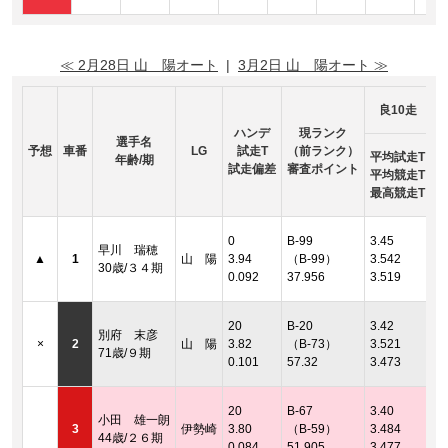
≪ 2月28日 山 陽オート
|
3月2日 山 陽オート ≫
良10走
ハンデ
現ランク
選手名
予想
車番
LG
試走T
（前ランク）
平均試走T
年齢/期
試走偏差
審査ポイント
平均競走T
最高競走T
着
0
B-99
3.45
早川 瑞穂
2
▲
1
山 陽
3.94
（B-99）
3.542
30歳/３４期
着
0.092
37.956
3.519
2
着
20
B-20
3.42
別府 末彦
2
×
2
山 陽
3.82
（B-73）
3.521
71歳/９期
着
0.101
57.32
3.473
2
着
20
B-67
3.40
小田 雄一朗
2
3
伊勢崎
3.80
（B-59）
3.484
44歳/２６期
着
0.084
51.905
3.477