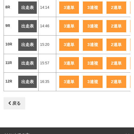
出走表
3連単
3連複
2連単
8R
14:14
出走表
3連単
3連複
2連単
9R
14:46
出走表
3連単
3連複
2連単
10R
15:20
出走表
3連単
3連複
2連単
11R
15:57
出走表
3連単
3連複
2連単
12R
16:35
戻る