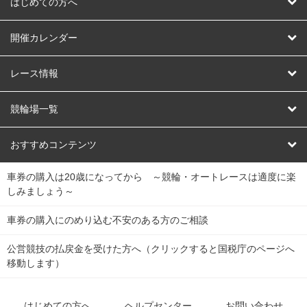
はじめての方へ
はじめての方へ
開催カレンダー
競輪
レース情報
オートレース
レース予想
競輪場一覧
競輪くじ
レース結果
北日本
函館競輪場
青森競輪場
いわき平競輪場
おすすめコンテンツ
車券の購入は20歳になってから ～競輪・オートレースは適度に楽
Dokanto!
キャリーオーバー一覧
関
競輪選手情報
弥彦競輪場
前橋競輪場
取手競輪場
宇都宮競輪場
しみましょう～
東
大宮競輪場
西武園競輪場
京王閣競輪場
立川競輪場
チャリロトプラザ
Perfecta Navi
車券の購入にのめり込む不安のある方のご相談
南
松戸競輪場
千葉競輪場
川崎競輪場
平塚競輪場
公営競技の払戻金を受けた方へ（クリックすると国税庁のページへ
netkeirin
関
移動します）
小田原競輪場
伊東競輪場
静岡競輪場
東
ケイリンガル
中
名古屋競輪場
岐阜競輪場
大垣競輪場
豊橋競輪場
はじめての方へ
ヘルプセンター
お問い合わせ