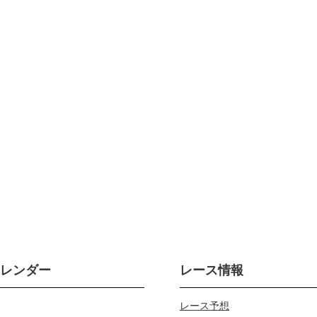
カレンダー
レース情報
レース予想