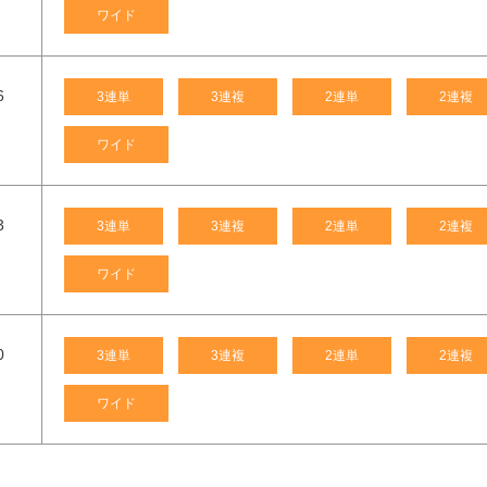
ワイド
6
3連単
3連複
2連単
2連複
ワイド
3
3連単
3連複
2連単
2連複
ワイド
0
3連単
3連複
2連単
2連複
ワイド