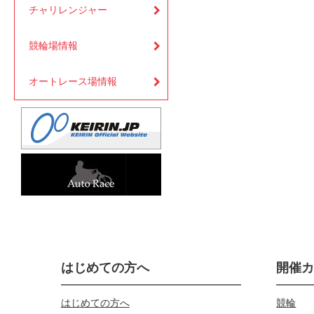
チャリレンジャー
競輪場情報
オートレース場情報
はじめての方へ
開催
はじめての方へ
競輪