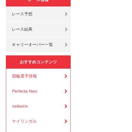
レース予想
レース結果
キャリーオーバー一覧
おすすめコンテンツ
競輪選手情報
Perfecta Navi
netkeirin
ケイリンガル