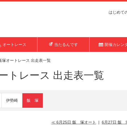
はじめて
オートレース
当たるんです
開催カレン
飯塚オートレース 出走表一覧
ートレース 出走表一覧
伊勢崎
飯 塚
≪ 6月25日 飯 塚オート
|
6月27日 飯