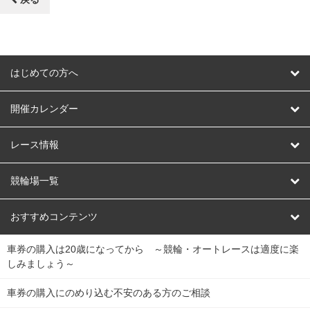
はじめての方へ
はじめての方へ
開催カレンダー
競輪
レース情報
オートレース
レース予想
競輪場一覧
競輪くじ
レース結果
北日本
函館競輪場
青森競輪場
いわき平競輪場
おすすめコンテンツ
車券の購入は20歳になってから ～競輪・オートレースは適度に楽
Dokanto!
キャリーオーバー一覧
関
競輪選手情報
弥彦競輪場
前橋競輪場
取手競輪場
宇都宮競輪場
しみましょう～
東
大宮競輪場
西武園競輪場
京王閣競輪場
立川競輪場
チャリロトプラザ
Perfecta Navi
車券の購入にのめり込む不安のある方のご相談