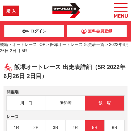
ログイン
無料会員登録
競輪・オートレースTOP
>
飯塚オートレース 出走表一覧
>
2022年6月
26日 2日目 5R
飯塚オートレース 出走表詳細（5R 2022年
6月26日 2日目）
開催場
川 口
伊勢崎
飯 塚
レース
1R
2R
3R
4R
5R
6R