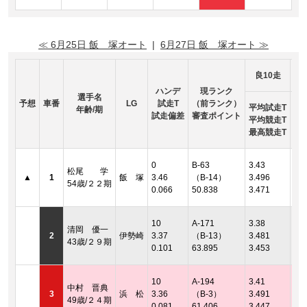
≪ 6月25日 飯 塚オート
|
6月27日 飯 塚オート ≫
良10走
ハンデ
現ランク
選手名
予想
車番
LG
試走T
（前ランク）
平均試走T
年齢/期
試走偏差
審査ポイント
平均競走T
最高競走T
着順
0
B-63
3.43
松尾 学
2連
▲
1
飯 塚
3.46
（B-14）
3.496
54歳/２２期
着順
0.066
50.838
3.471
2連
着順
10
A-171
3.38
清岡 優一
2連
2
伊勢崎
3.37
（B-13）
3.481
43歳/２９期
着順
0.101
63.895
3.453
2連
着順
10
A-194
3.41
中村 晋典
2連
3
浜 松
3.36
（B-3）
3.491
49歳/２４期
着順
0.081
61.406
3.447