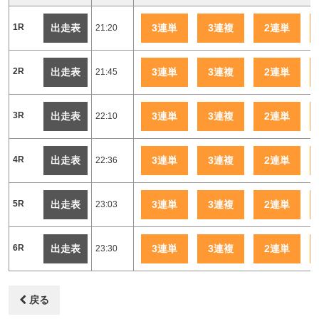
出走表
3連単
3連複
2連単
1R
21:20
出走表
3連単
3連複
2連単
2R
21:45
出走表
3連単
3連複
2連単
3R
22:10
出走表
3連単
3連複
2連単
4R
22:36
出走表
3連単
3連複
2連単
5R
23:03
出走表
3連単
3連複
2連単
6R
23:30
戻る