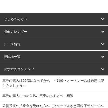
はじめての方へ
はじめての方へ
開催カレンダー
競輪
レース情報
オートレース
レース予想
競輪場一覧
競輪くじ
レース結果
北日本
函館競輪場
青森競輪場
いわき平競輪場
おすすめコンテンツ
車券の購入は20歳になってから ～競輪・オートレースは適度に楽
Dokanto!
キャリーオーバー一覧
関
競輪選手情報
弥彦競輪場
前橋競輪場
取手競輪場
宇都宮競輪場
しみましょう～
東
大宮競輪場
西武園競輪場
京王閣競輪場
立川競輪場
チャリロトプラザ
Perfecta Navi
車券の購入にのめり込む不安のある方のご相談
南
松戸競輪場
千葉競輪場
川崎競輪場
平塚競輪場
公営競技の払戻金を受けた方へ（クリックすると国税庁のページへ
netkeirin
関