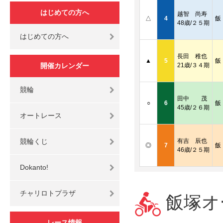
はじめての方へ
越智 尚寿
△
4
飯
48歳/２５期
はじめての方へ
長田 稚也
▲
5
飯
開催カレンダー
21歳/３４期
競輪
田中 茂
○
6
飯
45歳/２６期
オートレース
競輪くじ
有吉 辰也
◎
7
飯
46歳/２５期
Dokanto!
チャリロトプラザ
飯塚オー
レース情報