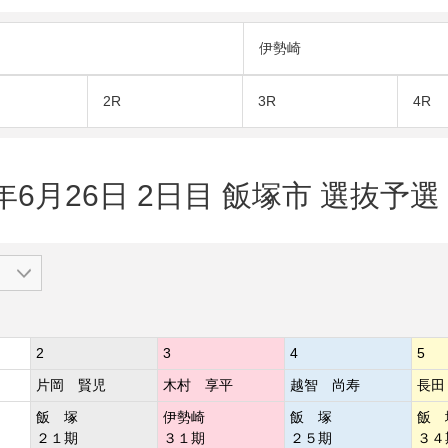
伊勢崎
2R
3R
4R
年6月26日 2日目 飯塚市 選抜予選 
2
3
4
5
片岡 賢児
木村 享平
越智 尚寿
長田
飯 塚
伊勢崎
飯 塚
飯 
２１期
３１期
２５期
３４