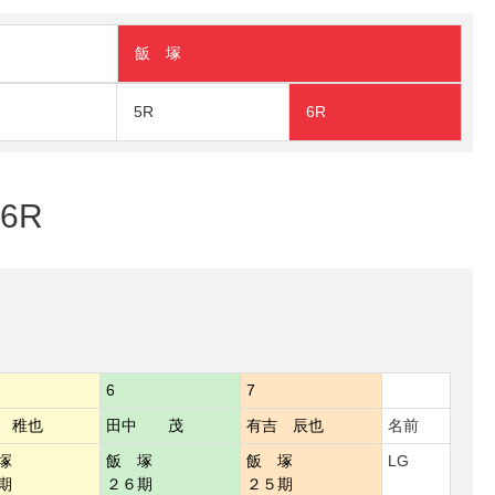
飯 塚
5R
6R
6R
6
7
 稚也
田中 茂
有吉 辰也
名前
塚
飯 塚
飯 塚
LG
期
２６期
２５期