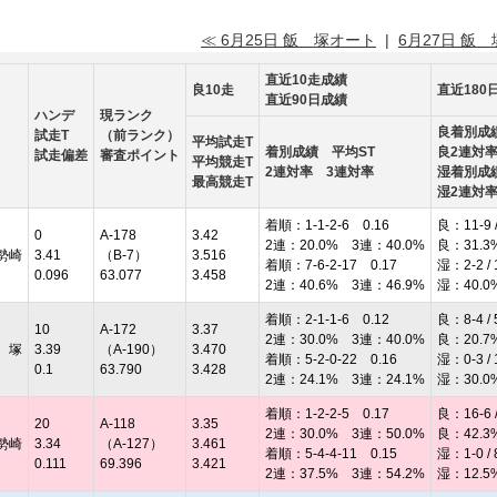
≪ 6月25日 飯 塚オート
|
6月27日 飯
直近10走成績
良10走
直近180
直近90日成績
ハンデ
現ランク
良着別成
試走T
（前ランク）
平均試走T
着別成績 平均ST
良2連対
試走偏差
審査ポイント
平均競走T
2連対率 3連対率
湿着別成
最高競走T
湿2連対
着順：1-1-2-6 0.16
良：11-9 /
0
A-178
3.42
2連：20.0% 3連：40.0%
良：31.3
勢崎
3.41
（B-7）
3.516
着順：7-6-2-17 0.17
湿：2-2 / 
0.096
63.077
3.458
2連：40.6% 3連：46.9%
湿：40.0
着順：2-1-1-6 0.12
良：8-4 / 
10
A-172
3.37
2連：30.0% 3連：40.0%
良：20.7
 塚
3.39
（A-190）
3.470
着順：5-2-0-22 0.16
湿：0-3 / 
0.1
63.790
3.428
2連：24.1% 3連：24.1%
湿：30.0
着順：1-2-2-5 0.17
良：16-6 /
20
A-118
3.35
2連：30.0% 3連：50.0%
良：42.3
勢崎
3.34
（A-127）
3.461
着順：5-4-4-11 0.15
湿：1-0 / 
0.111
69.396
3.421
2連：37.5% 3連：54.2%
湿：12.5