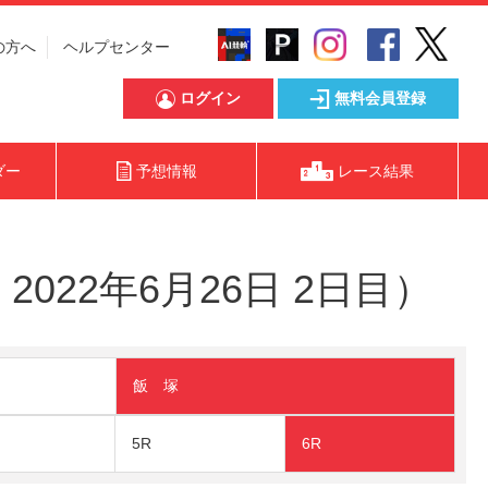
の方へ
ヘルプセンター
ログイン
無料会員登録
ダー
予想情報
レース結果
022年6月26日 2日目）
飯 塚
5R
6R