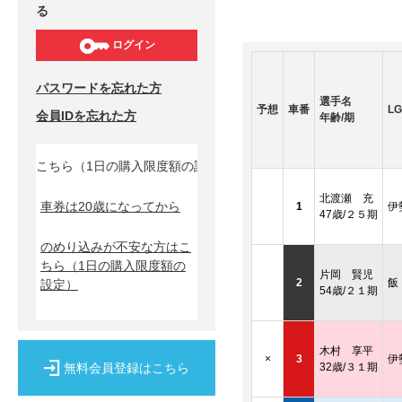
る
ログイン
パスワードを忘れた方
選手名
予想
車番
LG
会員IDを忘れた方
年齢/期
はこちら（1日の購入限度額の設定）↓
北渡瀬 充
車券は20歳になってから
1
伊
47歳/２５期
のめり込みが不安な方はこ
ちら
（1日の購入限度額の
片岡 賢児
2
飯
設定）
54歳/２１期
木村 享平
×
3
伊
無料会員登録はこちら
32歳/３１期