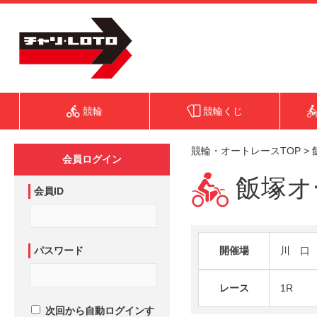
競輪
競輪くじ
競輪・オートレースTOP
>
会員ログイン
飯塚オー
会員ID
パスワード
開催場
川 口
レース
1R
次回から自動ログインす