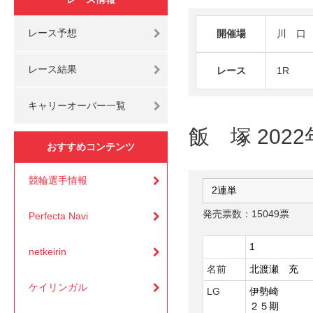
レース予想
開催場
川 口
レース結果
レース
1R
キャリーオーバー一覧
飯 塚 2022
おすすめコンテンツ
競輪選手情報
発売票数：15049票
Perfecta Navi
1
netkeirin
名前
北渡瀬 充
ケイリンガル
LG
伊勢崎
２５期