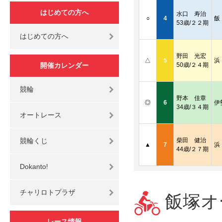
はじめての方へ
水口 寿治
○
4
飯
53歳/２２期
はじめての方へ
野田 光宏
△
5
浜
開催カレンダー
50歳/２４期
競輪
野本 佳章
◎
6
伊
34歳/３４期
オートレース
競輪くじ
柴田 健治
▲
7
浜
44歳/２７期
Dokanto!
チャリロトプラザ
飯塚オー
レース情報