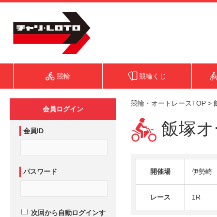
競輪
競輪くじ
競輪・オートレースTOP
>
会員ログイン
飯塚オー
会員ID
パスワード
開催場
伊勢崎
レース
1R
次回から自動ログインす