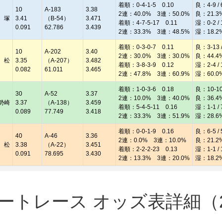
着順：0-4-1-5 0.10
良：4-9 / 
10
A-183
3.38
2連：40.0% 3連：50.0%
良：21.3
 塚
3.41
（B-54）
3.471
着順：4-7-5-17 0.11
湿：0-2 / 
0.091
62.786
3.439
2連：33.3% 3連：48.5%
湿：18.2
着順：0-3-0-7 0.11
良：3-13 /
10
A-202
3.40
2連：30.0% 3連：30.0%
良：44.4
 松
3.35
（A-207）
3.482
着順：3-8-3-9 0.12
湿：2-4 / 
0.082
61.011
3.465
2連：47.8% 3連：60.9%
湿：60.0
着順：1-0-3-6 0.18
良：10-10 
30
A-52
3.37
2連：10.0% 3連：40.0%
良：36.4
勢崎
3.37
（A-138）
3.459
着順：5-4-5-11 0.16
湿：1-1 / 
0.089
77.749
3.418
2連：33.3% 3連：51.9%
湿：28.6
着順：0-0-1-9 0.16
良：6-5 / 
40
A-46
3.36
2連：0.0% 3連：10.0%
良：21.2
 松
3.38
（A-22）
3.451
着順：2-2-2-23 0.13
湿：1-1 / 
0.091
78.695
3.430
2連：13.3% 3連：20.0%
湿：18.2
トレース オッズ表詳細（20