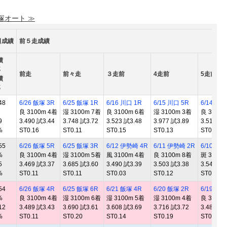
 塚オート ≫
日成績
前５走成績
績
率
前走
前々走
３走前
4走前
5走前
績
率
48
6/26 飯塚 3R
6/25 飯塚 1R
6/16 川口 1R
6/15 川口 5R
6/14 川口
良 3100m 4着
湿 3100m 7着
良 3100m 6着
湿 3100m 3着
良 3100
9
3.490 試3.44
3.748 試3.72
3.523 試3.48
3.977 試3.89
3.510 試3
%
ST0.16
ST0.11
ST0.15
ST0.13
ST0.13
55
6/26 飯塚 5R
6/25 飯塚 3R
6/12 伊勢崎 4R
6/11 伊勢崎 2R
6/10 伊
%
良 3100m 4着
湿 3100m 5着
風 3100m 4着
良 3100m 8着
斑 3100
5
3.469 試3.37
3.685 試3.60
3.490 試3.39
3.503 試3.38
3.545 試3
%
ST0.11
ST0.11
ST0.03
ST0.12
ST0.09
54
6/26 飯塚 4R
6/25 飯塚 6R
6/21 飯塚 4R
6/20 飯塚 2R
6/19 飯塚
%
良 3100m 4着
湿 3100m 6着
湿 3100m 5着
湿 3100m 4着
良 3100
12
3.489 試3.43
3.690 試3.61
3.608 試3.69
3.716 試3.72
3.484 試3
%
ST0.11
ST0.20
ST0.14
ST0.19
ST0.08