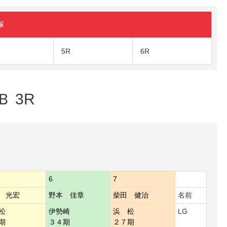
塚
5R
6R
Ｂ 3R
6
7
 光宏
野本 佳章
柴田 健治
名前
松
伊勢崎
浜 松
LG
期
３４期
２７期