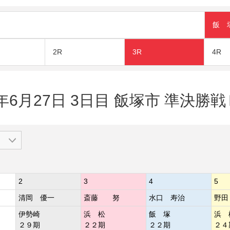
飯 
2R
3R
4R
2年6月27日 3日目 飯塚市 準決勝戦
2
3
4
5
清岡 優一
斎藤 努
水口 寿治
野田
伊勢崎
浜 松
飯 塚
浜 
２９期
２２期
２２期
２４