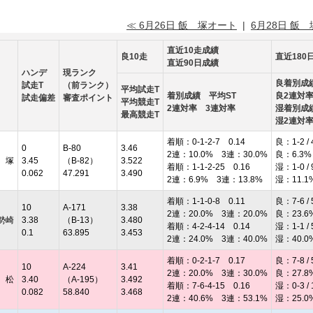
≪ 6月26日 飯 塚オート
|
6月28日 飯
直近10走成績
良10走
直近180
直近90日成績
ハンデ
現ランク
良着別成
試走T
（前ランク）
平均試走T
着別成績 平均ST
良2連対
試走偏差
審査ポイント
平均競走T
2連対率 3連対率
湿着別成
最高競走T
湿2連対
着順：0-1-2-7 0.14
良：1-2 / 
0
B-80
3.46
2連：10.0% 3連：30.0%
良：6.3%
 塚
3.45
（B-82）
3.522
着順：1-1-2-25 0.16
湿：1-0 / 
0.062
47.291
3.490
2連：6.9% 3連：13.8%
湿：11.1
着順：1-1-0-8 0.11
良：7-6 / 
10
A-171
3.38
2連：20.0% 3連：20.0%
良：23.6
勢崎
3.38
（B-13）
3.480
着順：4-2-4-14 0.14
湿：1-1 / 
0.1
63.895
3.453
2連：24.0% 3連：40.0%
湿：40.0
着順：0-2-1-7 0.17
良：7-8 / 
10
A-224
3.41
2連：20.0% 3連：30.0%
良：27.8
 松
3.40
（A-195）
3.492
着順：7-6-4-15 0.16
湿：0-3 / 
0.082
58.840
3.468
2連：40.6% 3連：53.1%
湿：25.0