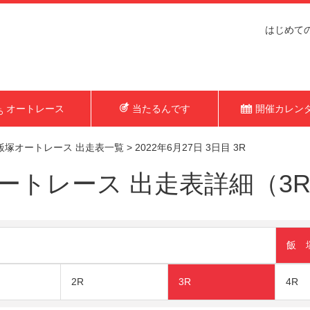
はじめて
オートレース
当たるんです
開催カレン
飯塚オートレース 出走表一覧
>
2022年6月27日 3日目 3R
トレース 出走表詳細（3R 2
飯 
2R
3R
4R