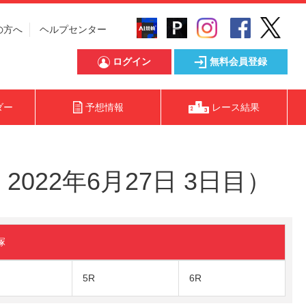
の方へ
ヘルプセンター
ログイン
無料会員登録
ダー
予想情報
レース結果
022年6月27日 3日目）
塚
5R
6R