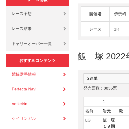
レース予想
開催場
伊勢崎
レース結果
レース
1R
キャリーオーバー一覧
飯 塚 202
おすすめコンテンツ
競輪選手情報
発売票数：8835票
Perfecta Navi
1
netkeirin
名前
岩元 毅
ケイリンガル
LG
飯 塚
１９期