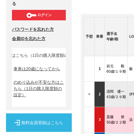
る
ログイン
パスワードを忘れた方
選手名
予想
車番
LG
会員IDを忘れた方
年齢/期
方はこちら（1日の購入限度額の設定）↓
岩元 毅
車券は20歳になってから
1
飯
60歳/１９期
のめり込みが不安な方はこ
ちら
（1日の購入限度額の
清岡 優一
×
2
伊
設定）
43歳/２９期
斎藤 努
3
浜
無料会員登録はこちら
50歳/２２期