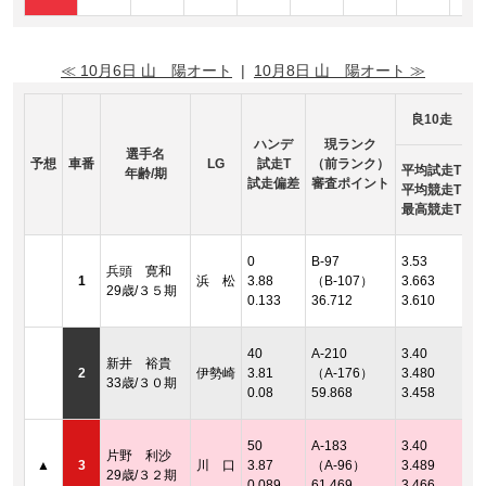
≪ 10月6日 山 陽オート
|
10月8日 山 陽オート ≫
良10走
ハンデ
現ランク
選手名
予想
車番
LG
試走T
（前ランク）
平均試走T
年齢/期
試走偏差
審査ポイント
平均競走T
最高競走T
着
0
B-97
3.53
兵頭 寛和
2
1
浜 松
3.88
（B-107）
3.663
29歳/３５期
着
0.133
36.712
3.610
2
着
40
A-210
3.40
新井 裕貴
2
2
伊勢崎
3.81
（A-176）
3.480
33歳/３０期
着
0.08
59.868
3.458
2
着
50
A-183
3.40
片野 利沙
2
▲
3
川 口
3.87
（A-96）
3.489
29歳/３２期
着
0.089
61.469
3.466