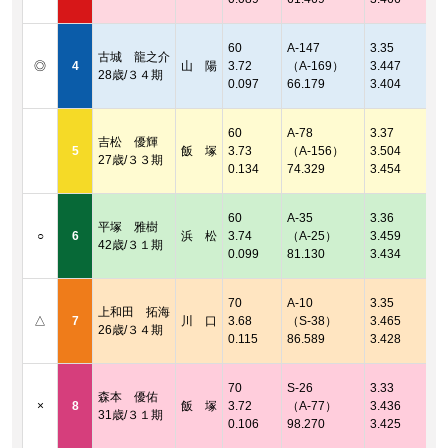
2
着
60
A-147
3.35
古城 龍之介
2
◎
4
山 陽
3.72
（A-169）
3.447
28歳/３４期
着
0.097
66.179
3.404
2
着
60
A-78
3.37
吉松 優輝
2
5
飯 塚
3.73
（A-156）
3.504
27歳/３３期
着
0.134
74.329
3.454
2
着
60
A-35
3.36
平塚 雅樹
2
○
6
浜 松
3.74
（A-25）
3.459
42歳/３１期
着
0.099
81.130
3.434
2
着
70
A-10
3.35
上和田 拓海
2
△
7
川 口
3.68
（S-38）
3.465
26歳/３４期
着
0.115
86.589
3.428
2
着
70
S-26
3.33
森本 優佑
2
×
8
飯 塚
3.72
（A-77）
3.436
31歳/３１期
着
0.106
98.270
3.425
2