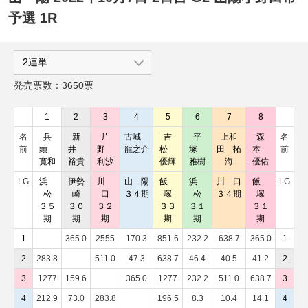
予選 1R
発売票数：3650票
1
2
3
4
5
6
7
8
名
兵
新
片
古城
吉
平
上和
森
名
前
頭
井
野
龍之介
松
塚
田 拓
本
前
寛和
裕貴
利沙
優輝
雅樹
海
優佑
LG
浜
伊勢
川
山 陽
飯
浜
川 口
飯
LG
松
崎
口
３４期
塚
松
３４期
塚
３５
３０
３２
３３
３１
３１
期
期
期
期
期
期
1
365.0
2555
170.3
851.6
232.2
638.7
365.0
1
2
283.8
511.0
47.3
638.7
46.4
40.5
41.2
2
3
1277
159.6
365.0
1277
232.2
511.0
638.7
3
4
212.9
73.0
283.8
196.5
8.3
10.4
14.1
4