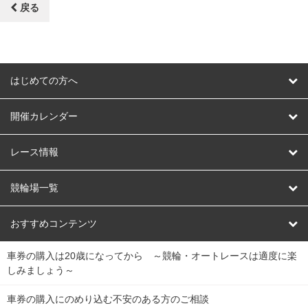
戻る
はじめての方へ
はじめての方へ
開催カレンダー
競輪
レース情報
オートレース
レース予想
競輪場一覧
競輪くじ
レース結果
北日本
函館競輪場
青森競輪場
いわき平競輪場
おすすめコンテンツ
車券の購入は20歳になってから ～競輪・オートレースは適度に楽
Dokanto!
キャリーオーバー一覧
関
競輪選手情報
弥彦競輪場
前橋競輪場
取手競輪場
宇都宮競輪場
しみましょう～
東
大宮競輪場
西武園競輪場
京王閣競輪場
立川競輪場
チャリロトプラザ
Perfecta Navi
車券の購入にのめり込む不安のある方のご相談