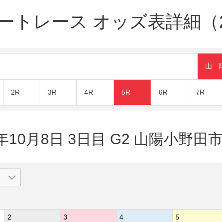
トレース オッズ表詳細（20
山 
2R
3R
4R
5R
6R
7R
2年10月8日 3日目 G2 山陽小野田
2
3
4
5