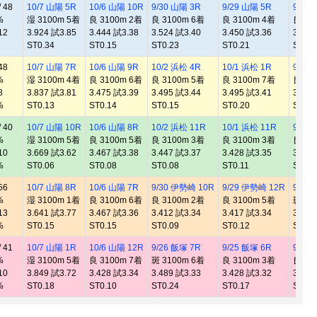
 48
10/7 山陽 5R
10/6 山陽 10R
9/30 山陽 3R
9/29 山陽 5R
9/28
%
湿 3100m 5着
良 3100m 2着
良 3100m 6着
良 3100m 4着
良 31
12
3.924 試3.85
3.444 試3.38
3.524 試3.40
3.450 試3.36
3.428
ST0.34
ST0.15
ST0.23
ST0.21
ST0.2
48
10/7 山陽 7R
10/6 山陽 9R
10/2 浜松 4R
10/1 浜松 1R
9/30
%
湿 3100m 4着
良 3100m 6着
良 3100m 5着
良 3100m 7着
良 31
8
3.837 試3.81
3.475 試3.39
3.495 試3.44
3.495 試3.41
3.486
%
ST0.13
ST0.14
ST0.15
ST0.20
ST0.1
 40
10/7 山陽 10R
10/6 山陽 8R
10/2 浜松 11R
10/1 浜松 11R
9/30
%
湿 3100m 5着
良 3100m 5着
良 3100m 3着
良 3100m 3着
良 31
10
3.669 試3.62
3.467 試3.38
3.447 試3.37
3.428 試3.35
3.431
%
ST0.06
ST0.08
ST0.08
ST0.11
ST0.1
56
10/7 山陽 8R
10/6 山陽 7R
9/30 伊勢崎 10R
9/29 伊勢崎 12R
9/28
%
湿 3100m 1着
良 3100m 6着
良 3100m 2着
良 3100m 5着
斑 31
13
3.641 試3.77
3.467 試3.36
3.412 試3.34
3.417 試3.34
3.420
%
ST0.15
ST0.15
ST0.09
ST0.12
ST0.0
 41
10/7 山陽 1R
10/6 山陽 12R
9/26 飯塚 7R
9/25 飯塚 6R
9/24
%
湿 3100m 5着
良 3100m 7着
斑 3100m 6着
良 3100m 3着
良 31
10
3.849 試3.72
3.428 試3.34
3.489 試3.33
3.428 試3.32
3.425
%
ST0.18
ST0.10
ST0.24
ST0.17
ST0.1