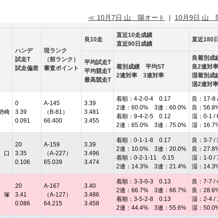
≪ 10月7日 山 陽オート
|
10月9日 山
直近10走成績
良10走
直近180
直近90日成績
ハンデ
現ランク
良着別成
試走T
（前ランク）
平均試走T
着別成績 平均ST
良2連対
試走偏差
審査ポイント
平均競走T
2連対率 3連対率
湿着別成
最高競走T
湿2連対
着順：4-2-0-4 0.17
良：17-8 /
0
A-145
3.39
2連：60.0% 3連：60.0%
良：56.8
勢崎
3.39
（B-81）
3.481
着順：9-4-2-5 0.12
湿：0-1 / 
0.091
66.400
3.455
2連：65.0% 3連：75.0%
湿：16.7
着順：0-1-1-8 0.17
良：3-7 / 
20
A-159
3.39
2連：10.0% 3連：20.0%
良：27.8
 口
3.35
（A-227）
3.496
着順：0-2-1-11 0.15
湿：1-0 / 
0.106
65.039
3.474
2連：14.3% 3連：21.4%
湿：14.3
着順：3-3-0-3 0.13
良：7-7 / 
20
A-167
3.40
2連：66.7% 3連：66.7%
良：28.6
 塚
3.41
（A-127）
3.486
着順：3-5-2-8 0.13
湿：2-4 / 
0.086
64.215
3.458
2連：44.4% 3連：55.6%
湿：50.0