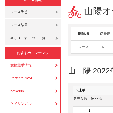
山陽オー
レース予想
レース結果
開催場
伊勢崎
キャリーオーバー一覧
レース
1R
おすすめコンテンツ
競輪選手情報
山 陽 202
Perfecta Navi
netkeirin
発売票数：9444票
ケイリンガル
1