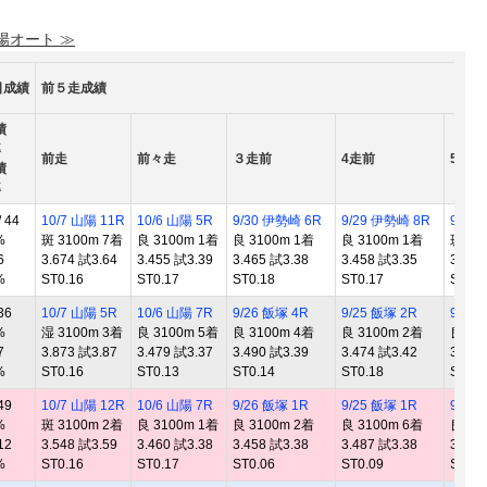
 陽オート ≫
日成績
前５走成績
績
率
前走
前々走
３走前
4走前
5走前
績
率
 44
10/7 山陽 11R
10/6 山陽 5R
9/30 伊勢崎 6R
9/29 伊勢崎 8R
9/28
%
斑 3100m 7着
良 3100m 1着
良 3100m 1着
良 3100m 1着
斑 31
6
3.674 試3.64
3.455 試3.39
3.465 試3.38
3.458 試3.35
3.471
%
ST0.16
ST0.17
ST0.18
ST0.17
ST0.2
36
10/7 山陽 5R
10/6 山陽 7R
9/26 飯塚 4R
9/25 飯塚 2R
9/24
%
湿 3100m 3着
良 3100m 5着
良 3100m 4着
良 3100m 2着
良 31
7
3.873 試3.87
3.479 試3.37
3.490 試3.39
3.474 試3.42
3.490
%
ST0.16
ST0.13
ST0.14
ST0.18
ST0.0
49
10/7 山陽 12R
10/6 山陽 7R
9/26 飯塚 1R
9/25 飯塚 1R
9/24
%
斑 3100m 2着
良 3100m 1着
良 3100m 2着
良 3100m 6着
良 31
12
3.548 試3.59
3.460 試3.38
3.458 試3.38
3.487 試3.38
3.486
%
ST0.16
ST0.17
ST0.06
ST0.09
ST0.1