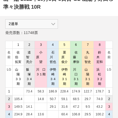
準々決勝戦 10R
発売票数：11748票
1
2
3
4
5
6
7
8
名
佐
道
小
石
栗
佐
丸
鈴
名
前
伯
智
原
川
原
藤
山
木
前
拓実
亮介
望
哲也
俊介
摩弥
智史
宏和
LG
山
飯
川 口
伊勢
伊勢
川
山
浜
LG
陽
塚
３１期
崎
崎
口
陽
松
３３
３４
３４
３１
３１
３１
３２
期
期
期
期
期
期
期
1
73.4
58.3
186.9
228.4
174.9
122.7
178.7
1
2
105.4
14.8
50.7
59.1
68.5
29.7
74.0
2
3
149.5
14.1
29.1
31.6
47.2
9.5
43.2
3
4
234.9
28.4
13.6
60.4
106.8
29.5
100.2
4