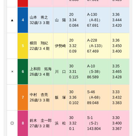
2
着
20
A-130
3.36
山本 将之
2
▲
4
山 陽
3.34
（A-81）
3.444
32歳/３３期
着
0.084
67.691
3.420
2
着
20
A-228
3.36
横田 翔紀
2
5
伊勢崎
3.32
（A-133）
3.450
22歳/３４期
着
0.09
67.469
3.400
2
着
30
A-10
3.35
上和田 拓海
2
×
6
川 口
3.31
（S-38）
3.465
26歳/３４期
着
0.115
86.589
3.428
2
着
30
S-46
3.33
中村 杏亮
2
7
飯 塚
3.36
（A-68）
3.432
26歳/３３期
着
0.102
89.048
3.383
2
着
30
S-1
3.30
鈴木 圭一郎
2
◎
8
浜 松
3.32
（S-2）
3.400
27歳/３２期
着
0.1
143.804
3.367
2