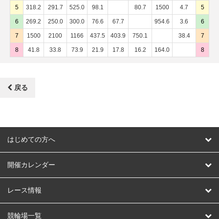
5
318.2
291.7
525.0
98.1
80.7
1500
4.7
5
6
269.2
250.0
300.0
76.6
67.7
954.6
3.6
6
7
1500
2100
1166
437.5
403.9
750.1
38.4
7
8
41.8
33.8
73.9
21.9
17.8
16.2
164.0
8
戻る
はじめての方へ
はじめての方へ
開催カレンダー
競輪
レース情報
オートレース
レース予想
競輪場一覧