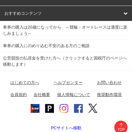
競輪くじ
レース結果
北日本
函館競輪場
青森競輪場
いわき平競輪場
おすすめコンテンツ
車券の購入は20歳になってから ～競輪・オートレースは適度に楽
Dokanto!
キャリーオーバー一覧
関
競輪選手情報
弥彦競輪場
前橋競輪場
取手競輪場
宇都宮競輪場
しみましょう～
東
大宮競輪場
西武園競輪場
京王閣競輪場
立川競輪場
チャリロトプラザ
Perfecta Navi
車券の購入にのめり込む不安のある方のご相談
南
松戸競輪場
千葉競輪場
川崎競輪場
平塚競輪場
公営競技の払戻金を受けた方へ（クリックすると国税庁のページへ
netkeirin
関
移動します）
小田原競輪場
伊東競輪場
静岡競輪場
東
ケイリンガル
中
名古屋競輪場
岐阜競輪場
大垣競輪場
豊橋競輪場
はじめての方へ
ヘルプセンター
お問い合わせ
部
チャリレンジャー
富山競輪場
松阪競輪場
四日市競輪場
会員規約
会社概要
個人情報について
推奨動作環境
競輪場情報
近
福井競輪場
奈良競輪場
向日町競輪場
和歌山競輪場
畿
岸和田競輪場
オートレース場情報
PCサイトへ移動