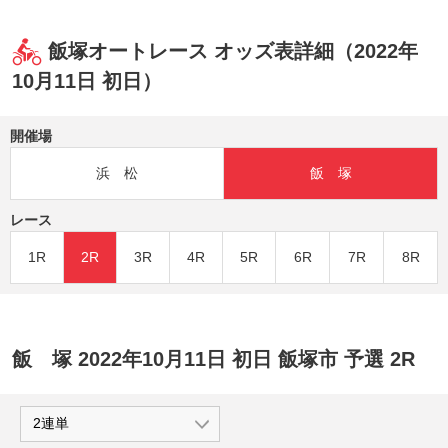
飯塚オートレース オッズ表詳細（2022年
10月11日 初日）
開催場
浜 松
飯 塚
レース
1R
2R
3R
4R
5R
6R
7R
8R
飯 塚 2022年10月11日 初日 飯塚市 予選 2R