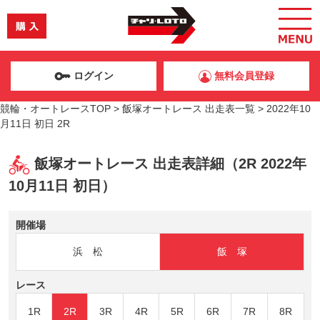
ログイン
無料会員登録
競輪・オートレースTOP
>
飯塚オートレース 出走表一覧
>
2022年10
月11日 初日 2R
飯塚オートレース 出走表詳細（2R 2022年
10月11日 初日）
開催場
浜 松
飯 塚
レース
1R
2R
3R
4R
5R
6R
7R
8R