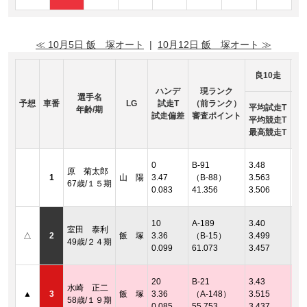
≪ 10月5日 飯 塚オート
|
10月12日 飯 塚オート ≫
良10走
ハンデ
現ランク
選手名
予想
車番
LG
試走T
（前ランク）
平均試走T
年齢/期
試走偏差
審査ポイント
平均競走T
最高競走T
着順
0
B-91
3.48
原 菊太郎
2連
1
山 陽
3.47
（B-88）
3.563
67歳/１５期
着順
0.083
41.356
3.506
2連
着順
10
A-189
3.40
室田 泰利
2連
△
2
飯 塚
3.36
（B-15）
3.499
49歳/２４期
着順
0.099
61.073
3.457
2連
着順
20
B-21
3.43
水崎 正二
2連
▲
3
飯 塚
3.36
（A-148）
3.515
58歳/１９期
着順
0.085
55.753
3.437