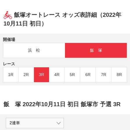
飯塚オートレース オッズ表詳細（2022年
10月11日 初日）
開催場
浜 松
飯 塚
レース
1R
2R
3R
4R
5R
6R
7R
8R
飯 塚 2022年10月11日 初日 飯塚市 予選 3R