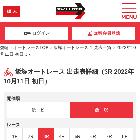
ログイン
無料会員登録
競輪・オートレースTOP
>
飯塚オートレース 出走表一覧
>
2022年10
月11日 初日 3R
飯塚オートレース 出走表詳細（3R 2022年
10月11日 初日）
開催場
浜 松
飯 塚
レース
1R
2R
3R
4R
5R
6R
7R
8R