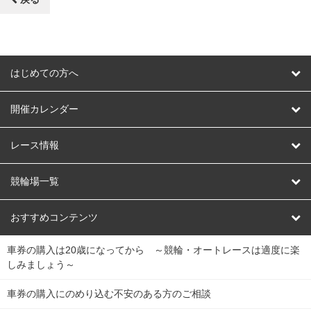
はじめての方へ
はじめての方へ
開催カレンダー
競輪
レース情報
オートレース
レース予想
競輪場一覧
競輪くじ
レース結果
北日本
函館競輪場
青森競輪場
いわき平競輪場
おすすめコンテンツ
車券の購入は20歳になってから ～競輪・オートレースは適度に楽
Dokanto!
キャリーオーバー一覧
関
競輪選手情報
弥彦競輪場
前橋競輪場
取手競輪場
宇都宮競輪場
しみましょう～
東
大宮競輪場
西武園競輪場
京王閣競輪場
立川競輪場
チャリロトプラザ
Perfecta Navi
車券の購入にのめり込む不安のある方のご相談