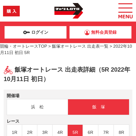
ログイン
無料会員登録
競輪・オートレースTOP
>
飯塚オートレース 出走表一覧
>
2022年10
月11日 初日 5R
飯塚オートレース 出走表詳細（5R 2022年
10月11日 初日）
開催場
浜 松
飯 塚
レース
1R
2R
3R
4R
5R
6R
7R
8R