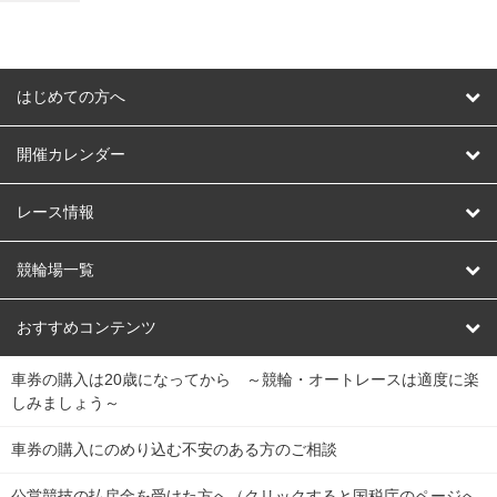
はじめての方へ
はじめての方へ
開催カレンダー
競輪
レース情報
オートレース
レース予想
競輪場一覧
競輪くじ
レース結果
北日本
函館競輪場
青森競輪場
いわき平競輪場
おすすめコンテンツ
車券の購入は20歳になってから ～競輪・オートレースは適度に楽
Dokanto!
キャリーオーバー一覧
関
競輪選手情報
弥彦競輪場
前橋競輪場
取手競輪場
宇都宮競輪場
しみましょう～
東
大宮競輪場
西武園競輪場
京王閣競輪場
立川競輪場
チャリロトプラザ
Perfecta Navi
車券の購入にのめり込む不安のある方のご相談
南
松戸競輪場
千葉競輪場
川崎競輪場
平塚競輪場
公営競技の払戻金を受けた方へ（クリックすると国税庁のページへ