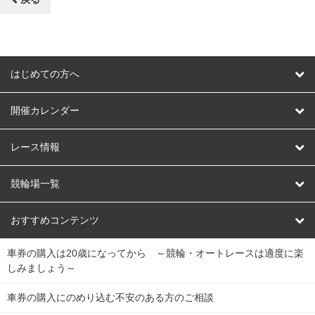
はじめての方へ
はじめての方へ
開催カレンダー
競輪
レース情報
オートレース
レース予想
競輪場一覧
競輪くじ
レース結果
北日本
函館競輪場
青森競輪場
いわき平競輪場
おすすめコンテンツ
車券の購入は20歳になってから ～競輪・オートレースは適度に楽
Dokanto!
キャリーオーバー一覧
関
競輪選手情報
弥彦競輪場
前橋競輪場
取手競輪場
宇都宮競輪場
しみましょう～
東
大宮競輪場
西武園競輪場
京王閣競輪場
立川競輪場
チャリロトプラザ
Perfecta Navi
車券の購入にのめり込む不安のある方のご相談