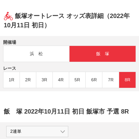
飯塚オートレース オッズ表詳細（2022年
10月11日 初日）
開催場
浜 松
飯 塚
レース
1R
2R
3R
4R
5R
6R
7R
8R
飯 塚 2022年10月11日 初日 飯塚市 予選 8R