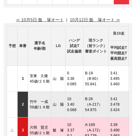
≪ 10月5日 飯 塚オート
|
10月12日 飯 塚オート ≫
良10走
ハンデ
現ランク
選手名
予想
車番
LG
試走T
（前ランク）
平均試走T
年齢/期
試走偏差
審査ポイント
平均競走T
最高競走T
着順
0
B-19
3.41
安東 久隆
2連
1
山 陽
3.38
（B-60）
3.495
45歳/２５期
着順
0.085
55.841
3.460
2連
着順
10
B-26
3.41
竹中 一成
2連
2
山 陽
3.40
（A-217）
3.478
59歳/１９期
着順
0.068
54.975
3.424
2連
着順
10
A-169
3.39
片岡 賢児
2連
△
3
飯 塚
3.37
（A-172）
3.490
55歳/２１期
着順
0.1
63.729
3.463