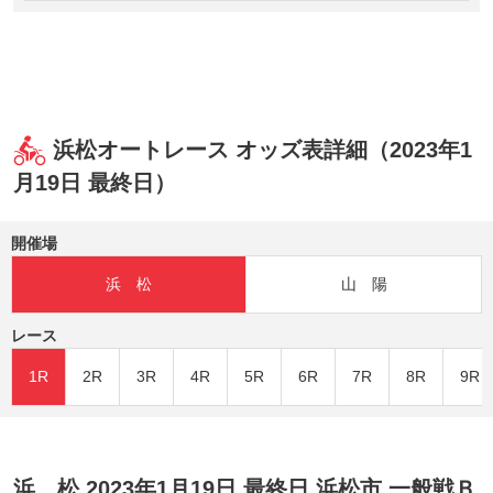
浜松オートレース オッズ表詳細（2023年1
月19日 最終日）
開催場
浜 松
山 陽
レース
1R
2R
3R
4R
5R
6R
7R
8R
9R
浜 松 2023年1月19日 最終日 浜松市 一般戦Ｂ