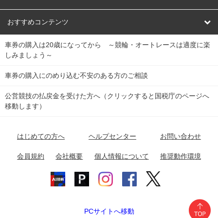
競輪くじ
レース結果
北日本
函館競輪場
青森競輪場
いわき平競輪場
おすすめコンテンツ
車券の購入は20歳になってから ～競輪・オートレースは適度に楽
Dokanto!
キャリーオーバー一覧
関
競輪選手情報
弥彦競輪場
前橋競輪場
取手競輪場
宇都宮競輪場
しみましょう～
東
大宮競輪場
西武園競輪場
京王閣競輪場
立川競輪場
チャリロトプラザ
Perfecta Navi
車券の購入にのめり込む不安のある方のご相談
南
松戸競輪場
千葉競輪場
川崎競輪場
平塚競輪場
公営競技の払戻金を受けた方へ（クリックすると国税庁のページへ
netkeirin
関
移動します）
小田原競輪場
伊東競輪場
静岡競輪場
東
ケイリンガル
中
名古屋競輪場
岐阜競輪場
大垣競輪場
豊橋競輪場
はじめての方へ
ヘルプセンター
お問い合わせ
部
チャリレンジャー
富山競輪場
松阪競輪場
四日市競輪場
会員規約
会社概要
個人情報について
推奨動作環境
競輪場情報
近
福井競輪場
奈良競輪場
向日町競輪場
和歌山競輪場
畿
岸和田競輪場
オートレース場情報
PCサイトへ移動