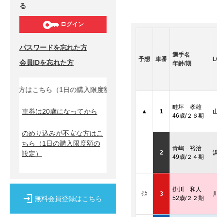
る
ログイン
パスワードを忘れた方
選手名
予想
車番
L
会員IDを忘れた方
年齢/期
安な方はこちら（1日の購入限度額の設定）↓
畦坪 孝雄
車券は20歳になってから
▲
1
46歳/２６期
のめり込みが不安な方はこ
ちら
（1日の購入限度額の
青嶋 裕治
2
設定）
49歳/２４期
掛川 和人
◎
3
無料会員登録はこちら
52歳/２２期