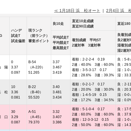
≪ 1月18日 浜 松オート
|
2月4日 浜 
直近10走成績
良10走
直近18
直近90日成績
ハンデ
現ランク
良着別
G
試走T
（前ランク）
平均試走T
着別成績 平均ST
良2連対
試走偏差
審査ポイント
平均競走T
2連対率 3連対率
湿着別
最高競走T
湿2連対
着順：2-2-2-4 0.19
良：5-8 /
0
B-54
3.37
2連：40.0% 3連：60.0%
良：29.
山 陽
3.37
（A-220）
3.467
着順：3-5-3-17 0.17
湿：1-0 /
0.097
51.265
3.419
2連：28.6% 3連：39.3%
湿：33.
着順：0-2-1-7 0.17
良：2-11 
10
B-22
3.40
2連：20.0% 3連：30.0%
良：20.
浜 松
3.36
（B-40）
3.481
着順：1-4-5-19 0.15
湿：0-0 /
0.081
55.520
3.434
2連：17.2% 3連：34.5%
湿：0.0
着順：5-1-0-4 0.17
良：17-5 
30
A-51
3.32
2連：60.0% 3連：60.0%
良：37.
川 口
3.29
（A-45）
3.407
着順：12-3-3-12 0.15
湿：1-0 /
0.087
79.370
3.386
2連：50.0% 3連：60.0%
湿：14.