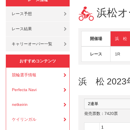
浜松オ
レース予想
レース結果
開催場
浜 松
キャリーオーバー一覧
レース
1R
おすすめコンテンツ
競輪選手情報
浜 松 202
Perfecta Navi
netkeirin
発売票数：7420票
ケイリンガル
1