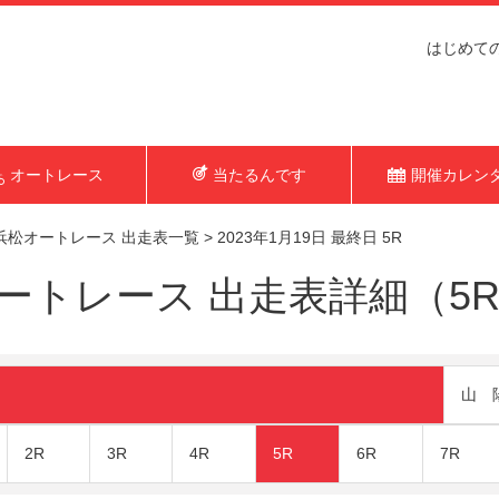
はじめて
オートレース
当たるんです
開催カレン
浜松オートレース 出走表一覧
>
2023年1月19日 最終日 5R
トレース 出走表詳細（5R 2
山 
2R
3R
4R
5R
6R
7R