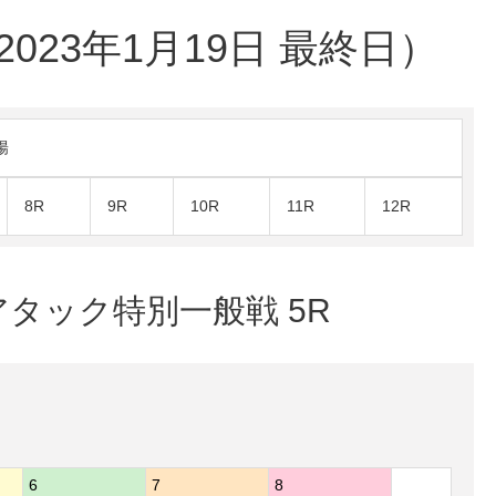
23年1月19日 最終日）
陽
8R
9R
10R
11R
12R
チアタック特別一般戦 5R
6
7
8