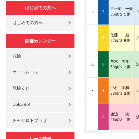
はじめての方へ
五十嵐 一夫
○
4
56歳/２１期
はじめての方へ
佐藤 励
5
開催カレンダー
22歳/３５期
競輪
笠木 美孝
△
6
53歳/２２期
オートレース
競輪くじ
中村 友和
×
7
33歳/３２期
Dokanto!
渡辺 篤
8
46歳/３１期
チャリロトプラザ
レース情報