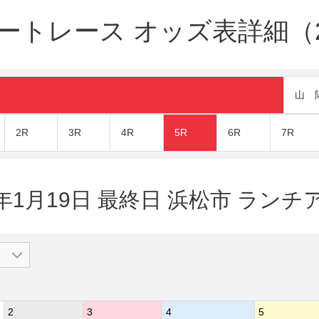
ートレース オッズ表詳細（20
山 
2R
3R
4R
5R
6R
7R
3年1月19日 最終日 浜松市 ラン
2
3
4
5