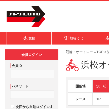
競輪
競輪くじ
競輪・オートレースTOP
>
会員ログイン
浜松オー
会員ID
パスワード
開催場
浜 松
レース
1R
次回から自動ログインす