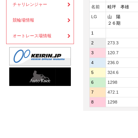
チャリレンジャー
名前
畦坪 孝雄
LG
山 陽
競輪場情報
２６期
1
オートレース場情報
2
273.3
3
120.7
4
236.0
5
324.6
6
1298
7
472.1
8
1298