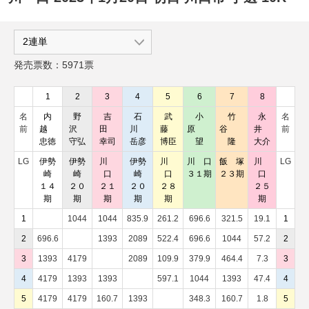
発売票数：5971票
1
2
3
4
5
6
7
8
名
内
野
吉
石
武
小
竹
永
名
前
越
沢
田
川
藤
原
谷
井
前
忠徳
守弘
幸司
岳彦
博臣
望
隆
大介
LG
伊勢
伊勢
川
伊勢
川
川 口
飯 塚
川
LG
崎
崎
口
崎
口
３１期
２３期
口
１４
２０
２１
２０
２８
２５
期
期
期
期
期
期
1
1044
1044
835.9
261.2
696.6
321.5
19.1
1
2
696.6
1393
2089
522.4
696.6
1044
57.2
2
3
1393
4179
2089
109.9
379.9
464.4
7.3
3
4
4179
1393
1393
597.1
1044
1393
47.4
4
5
4179
4179
160.7
1393
348.3
160.7
1.8
5