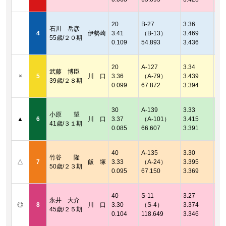
2連
着順
20
B-27
3.36
石川 岳彦
2連
4
伊勢崎
3.41
（B-13）
3.469
55歳/２０期
着順
0.109
54.893
3.436
2連
着順
20
A-127
3.34
武藤 博臣
2連
×
5
川 口
3.36
（A-79）
3.439
39歳/２８期
着順
0.099
67.872
3.394
2連
着順
30
A-139
3.33
小原 望
2連
▲
6
川 口
3.37
（A-101）
3.415
41歳/３１期
着順
0.085
66.607
3.391
2連
着順
40
A-135
3.30
竹谷 隆
2連
△
7
飯 塚
3.33
（A-24）
3.395
50歳/２３期
着順
0.095
67.150
3.369
2連
着順
40
S-11
3.27
永井 大介
2連
◎
8
川 口
3.30
（S-4）
3.374
45歳/２５期
着順
0.104
118.649
3.346
2連