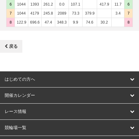
6
1044
1393
261.2
0.0
107.1
417.9
11.7
6
7
1044
4179
245.8
2089
73.3
379.9
3.4
7
8
122.9
696.6
47.4
348.3
9.9
74.6
30.2
8
戻る
はじめての方へ
はじめての方へ
開催カレンダー
競輪
レース情報
オートレース
レース予想
競輪場一覧