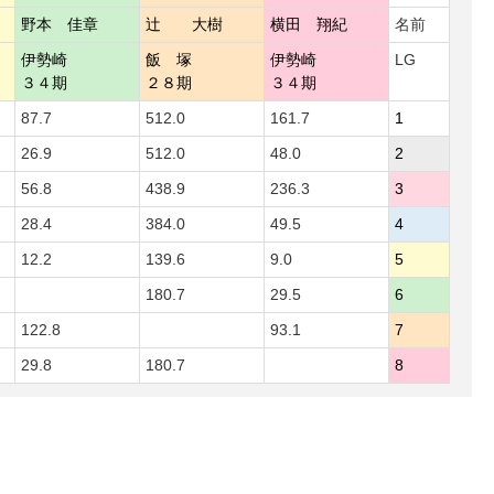
野本 佳章
辻 大樹
横田 翔紀
名前
伊勢崎
飯 塚
伊勢崎
LG
３４期
２８期
３４期
87.7
512.0
161.7
1
26.9
512.0
48.0
2
56.8
438.9
236.3
3
28.4
384.0
49.5
4
12.2
139.6
9.0
5
180.7
29.5
6
122.8
93.1
7
29.8
180.7
8