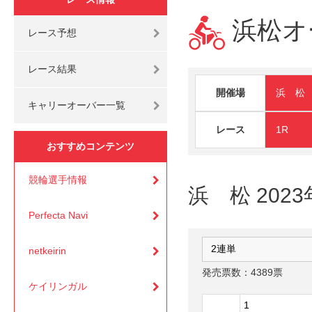
浜松オー
レース予想
レース結果
開催場
浜 松
キャリーオーバー一覧
レース
1R
おすすめコンテンツ
競輪選手情報
浜 松 2023
Perfecta Navi
netkeirin
発売票数：4389票
ケイリンガル
1