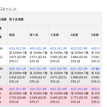
 口オート ≫
日成績
前５走成績
績
率
前走
前々走
３走前
4走前
5走前
績
率
56
4/15 川口 2R
4/14 川口 2R
4/13 川口 2R
4/12 川口 4R
4/10 川口 1
湿 3100m 7着
良 3100m 7着
良 3100m 7着
湿 3100m 7着
良 3100m 
11
3.971 試3.88
3.571 試3.44
3.565 試3.48
3.884 試3.83
3.526 試3.4
ST0.17
ST0.19
ST0.33
ST0.28
ST0.23
46
4/15 川口 1R
4/14 川口 3R
4/13 川口 5R
4/12 川口 2R
4/3 飯塚 4R
湿 3100m 6着
良 3100m 7着
良 3100m 7着
湿 3100m 7着
良 3100m 
9
3.816 試3.87
3.558 試3.47
3.571 試3.51
3.968 試4.02
3.548 試3.4
ST0.19
ST0.16
ST0.10
ST0.17
ST0.19
48
4/15 川口 3R
4/14 川口 5R
4/13 川口 6R
4/12 川口 4R
4/10 川口 1
%
湿 3100m 1着
良 3100m 6着
良 3100m 6着
湿 3100m 3着
良 3100m 
8
3.702 試3.66
3.449 試3.35
3.465 試3.36
3.772 試3.76
3.465 試3.3
%
ST0.18
ST0.17
ST0.21
ST0.19
ST0.23