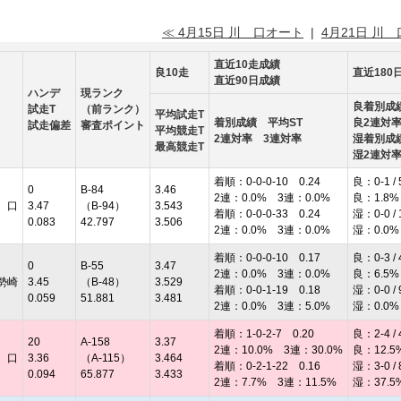
≪ 4月15日 川 口オート
|
4月21日 川
直近10走成績
良10走
直近180
直近90日成績
ハンデ
現ランク
良着別成
試走T
（前ランク）
平均試走T
着別成績 平均ST
良2連対
試走偏差
審査ポイント
平均競走T
2連対率 3連対率
湿着別成
最高競走T
湿2連対
着順：0-0-0-10 0.24
良：0-1 / 
0
B-84
3.46
2連：0.0% 3連：0.0%
良：1.8%
 口
3.47
（B-94）
3.543
着順：0-0-0-33 0.24
湿：0-0 / 
0.083
42.797
3.506
2連：0.0% 3連：0.0%
湿：0.0%
着順：0-0-0-10 0.17
良：0-3 / 
0
B-55
3.47
2連：0.0% 3連：0.0%
良：6.5%
勢崎
3.45
（B-48）
3.529
着順：0-0-1-19 0.18
湿：0-0 / 
0.059
51.881
3.481
2連：0.0% 3連：5.0%
湿：0.0%
着順：1-0-2-7 0.20
良：2-4 / 
20
A-158
3.37
2連：10.0% 3連：30.0%
良：12.5
 口
3.36
（A-115）
3.464
着順：0-2-1-22 0.16
湿：3-0 / 
0.094
65.877
3.433
2連：7.7% 3連：11.5%
湿：37.5