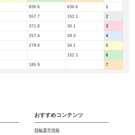
836.6
836.6
1
557.7
152.1
2
371.8
30.1
3
257.4
39.3
4
278.8
34.1
5
152.1
6
185.9
7
おすすめコンテンツ
競輪選手情報