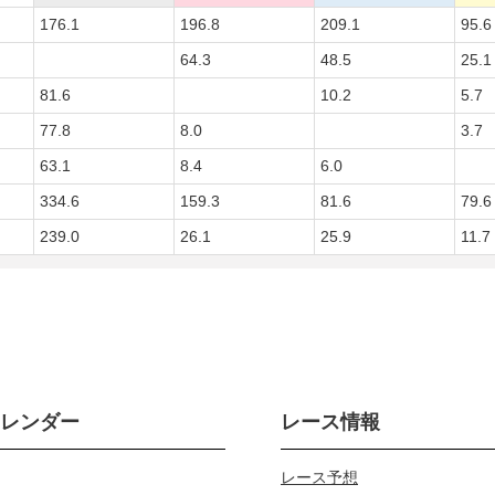
176.1
196.8
209.1
95.6
64.3
48.5
25.1
81.6
10.2
5.7
77.8
8.0
3.7
63.1
8.4
6.0
334.6
159.3
81.6
79.6
239.0
26.1
25.9
11.7
カレンダー
レース情報
レース予想