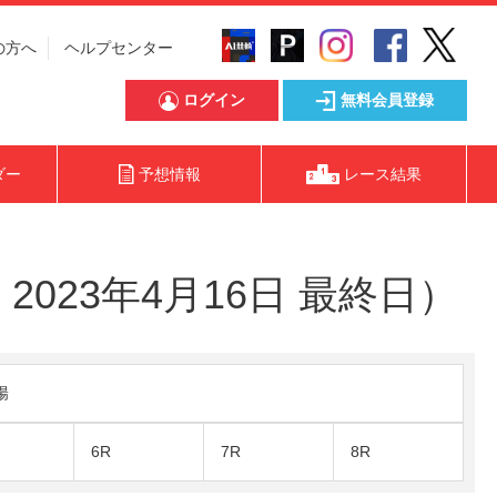
の方へ
ヘルプセンター
ログイン
無料会員登録
ダー
予想情報
レース結果
023年4月16日 最終日）
陽
6R
7R
8R