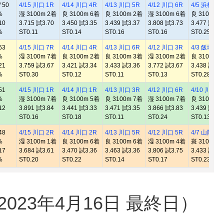
 50
4/15 川口 1R
4/14 川口 4R
4/13 川口 5R
4/12 川口 6R
4/5 浜松 7R
%
湿 3100m 2着
良 3100m 6着
良 3100m 2着
湿 3100m 6着
良 3100m 
10
3.715 試3.70
3.450 試3.35
3.439 試3.37
3.808 試3.73
3.477 試3.3
%
ST0.11
ST0.14
ST0.16
ST0.16
ST0.25
53
4/15 川口 7R
4/14 川口 4R
4/13 川口 6R
4/12 川口 3R
4/3 飯塚 4R
%
湿 3100m 7着
良 3100m 2着
良 3100m 3着
湿 3100m 2着
良 3100m 
21
3.759 試3.67
3.421 試3.34
3.433 試3.36
3.772 試3.67
3.438 試3.3
%
ST0.30
ST0.12
ST0.11
ST0.13
ST0.28
51
4/15 川口 1R
4/14 川口 1R
4/13 川口 3R
4/12 川口 6R
4/10 川口 9
%
湿 3100m 7着
良 3100m 5着
良 3100m 7着
湿 3100m 7着
良 3100m 
12
3.891 試3.84
3.441 試3.33
3.471 試3.35
3.866 試3.83
3.439 試3.3
ST0.16
ST0.18
ST0.11
ST0.24
ST0.13
48
4/15 川口 2R
4/14 川口 2R
4/13 川口 5R
4/12 川口 5R
4/7 山陽 4R
%
湿 3100m 1着
良 3100m 6着
良 3100m 6着
湿 3100m 4着
斑 3100m 
17
3.684 試3.61
3.470 試3.36
3.463 試3.36
3.806 試3.75
3.433 試3.3
%
ST0.20
ST0.22
ST0.14
ST0.17
ST0.23
23年4月16日 最終日）