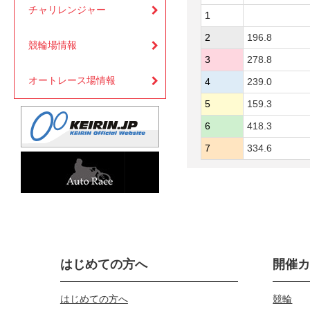
チャリレンジャー
1
2
196.8
競輪場情報
3
278.8
オートレース場情報
4
239.0
5
159.3
6
418.3
7
334.6
はじめての方へ
開催
はじめての方へ
競輪