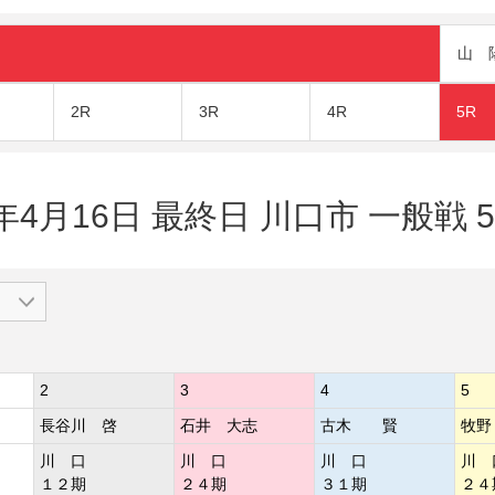
山 
2R
3R
4R
5R
3年4月16日 最終日 川口市 一般戦 5
2
3
4
5
長谷川 啓
石井 大志
古木 賢
牧野
川 口
川 口
川 口
川 
１２期
２４期
３１期
２４