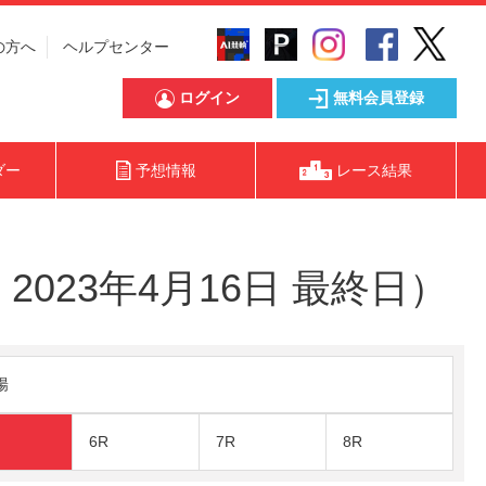
の方へ
ヘルプセンター
ログイン
無料会員登録
ダー
予想情報
レース結果
023年4月16日 最終日）
陽
6R
7R
8R