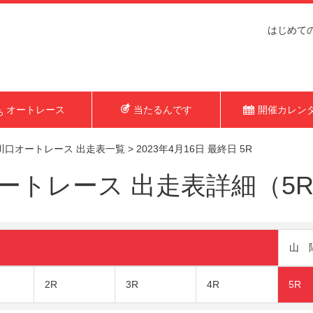
はじめて
オートレース
当たるんです
開催カレン
川口オートレース 出走表一覧
>
2023年4月16日 最終日 5R
トレース 出走表詳細（5R 2
山 
2R
3R
4R
5R