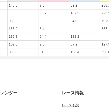
148.8
7.6
89.2
255.
35.7
187.9
223.
93.9
34.0
79.3
155.2
5.4
357.
162.3
24.4
132.2
102.0
2.8
37.2
127.
396.8
61.5
198.4
396.
カレンダー
レース情報
レース予想