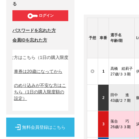
る
ログイン
パスワードを忘れた方
選手名
予想
車番
L
会員IDを忘れた方
年齢/期
安な方はこちら（1日の購入限度額の設定）↓
高橋 絵莉子
車券は20歳になってから
◎
1
27歳/３３期
のめり込みが不安な方はこ
ちら
（1日の購入限度額の
田中 進
2
設定）
43歳/２７期
落合 巧
3
無料会員登録はこちら
26歳/３３期