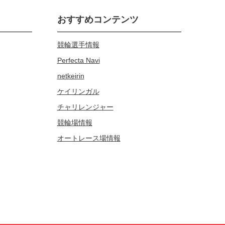
おすすめコンテンツ
競輪選手情報
Perfecta Navi
netkeirin
ケイリンガル
チャリレンジャー
競輪場情報
オートレース場情報