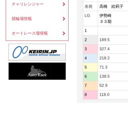
チャリレンジャー
名前
高橋 絵莉子
LG
伊勢崎
競輪場情報
３３期
1
オートレース場情報
2
189.5
3
327.4
4
218.2
5
71.3
6
138.5
7
52.9
8
118.0