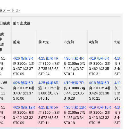
 塚オート ≫
0日成績
前５走成績
成績
率
前走
前々走
３走前
4走前
5走前
成績
率
 51
4/26 飯塚 3R
4/25 飯塚 4R
4/20 浜松 4R
4/19 浜松 6R
4/18 浜松
5%
良 3100m 1着
湿 3100m 7着
良 3100m 5着
良 3100m 3着
良 3100
 8
3.437 試3.37
3.735 試3.63
3.482 試3.37
3.462 試3.35
3.466 試3
%
ST0.09
ST0.24
ST0.11
ST0.31
ST0.19
/ 65
4/26 飯塚 6R
4/25 飯塚 6R
4/19 飯塚 7R
4/18 飯塚 6R
4/17 飯塚
3%
良 3100m 6着
湿 3100m 5着
良 3100m 7着
良 3100m 4着
良 3100
 11
3.437 試3.37
3.686 試3.69
3.446 試3.35
3.424 試3.38
3.396 試3
4%
ST0.06
ST0.16
ST0.28
ST0.21
ST0.15
 51
4/26 飯塚 12R
4/25 飯塚 5R
4/20 浜松 12R
4/19 浜松 10R
4/18 浜松
6%
良 3100m 6着
湿 3100m 3着
良 3100m 7着
良 3100m 2着
良 3100
 14
3.412 試3.32
3.672 試3.63
3.435 試3.34
3.413 試3.32
3.444 試3
3%
ST0.09
ST0.11
ST0.18
ST0.15
ST0.15