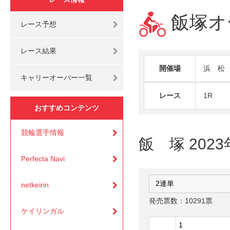
飯塚オー
レース予想
レース結果
開催場
浜 松
キャリーオーバー一覧
レース
1R
おすすめコンテンツ
競輪選手情報
飯 塚 2023
Perfecta Navi
netkeirin
発売票数：10291票
ケイリンガル
1