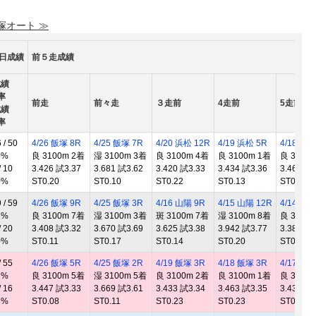
 塚オート ≫
0日成績
前５走成績
成績
率
前走
前々走
３走前
4走前
5走前
成績
率
/ 50
4/26 飯塚 8R
4/25 飯塚 7R
4/20 浜松 12R
4/19 浜松 5R
4/18 浜松
0%
良 3100m 2着
湿 3100m 3着
良 3100m 4着
良 3100m 1着
良 3100
 10
3.426 試3.37
3.681 試3.62
3.420 試3.33
3.434 試3.36
3.468 試3
0%
ST0.20
ST0.10
ST0.22
ST0.13
ST0.15
/ 59
4/26 飯塚 9R
4/25 飯塚 3R
4/16 山陽 9R
4/15 山陽 12R
4/14 山陽
3%
良 3100m 7着
湿 3100m 3着
斑 3100m 7着
湿 3100m 8着
良 3100
 20
3.408 試3.32
3.670 試3.69
3.625 試3.38
3.942 試3.77
3.389 試3
0%
ST0.11
ST0.17
ST0.14
ST0.20
ST0.13
 55
4/26 飯塚 5R
4/25 飯塚 2R
4/19 飯塚 3R
4/18 飯塚 3R
4/17 飯塚
6%
良 3100m 5着
湿 3100m 5着
良 3100m 2着
良 3100m 1着
良 3100
 16
3.447 試3.33
3.669 試3.61
3.433 試3.34
3.463 試3.35
3.439 試3
8%
ST0.08
ST0.11
ST0.23
ST0.23
ST0.16