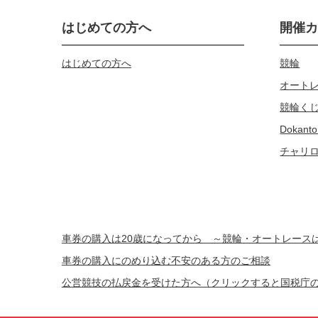
はじめての方へ
開催
はじめての方へ
競輪
オート
競輪く
Dokanto
チャリ
車券の購入は20歳になってから ～競輪・オートレー
車券の購入にのめり込む不安のある方のご相談
公営競技の払戻金を受けた方へ（クリックすると国税庁