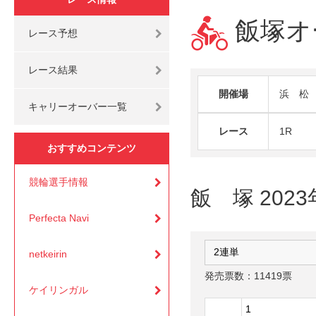
飯塚オー
レース予想
レース結果
開催場
浜 松
キャリーオーバー一覧
レース
1R
おすすめコンテンツ
競輪選手情報
飯 塚 2023
Perfecta Navi
netkeirin
発売票数：11419票
ケイリンガル
1