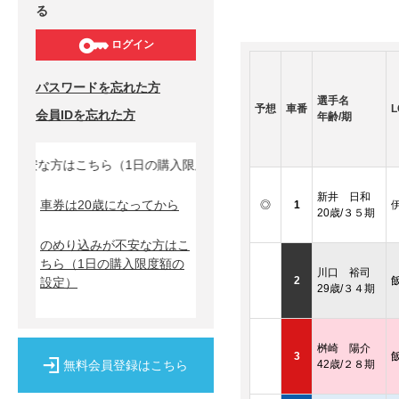
る
ログイン
パスワードを忘れた方
選手名
予想
車番
L
会員IDを忘れた方
年齢/期
不安な方はこちら（1日の購入限度額の設定）↓
新井 日和
車券は20歳になってから
◎
1
20歳/３５期
のめり込みが不安な方はこ
ちら
（1日の購入限度額の
川口 裕司
2
設定）
29歳/３４期
桝崎 陽介
3
無料会員登録はこちら
42歳/２８期