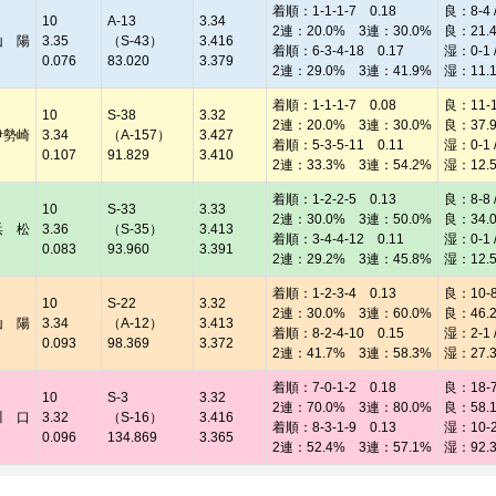
着順：1-1-1-7 0.18
良：8-4 /
10
A-13
3.34
2連：20.0% 3連：30.0%
良：21.
山 陽
3.35
（S-43）
3.416
着順：6-3-4-18 0.17
湿：0-1 /
0.076
83.020
3.379
2連：29.0% 3連：41.9%
湿：11.
着順：1-1-1-7 0.08
良：11-11
10
S-38
3.32
2連：20.0% 3連：30.0%
良：37.
伊勢崎
3.34
（A-157）
3.427
着順：5-3-5-11 0.11
湿：0-1 /
0.107
91.829
3.410
2連：33.3% 3連：54.2%
湿：12.
着順：1-2-2-5 0.13
良：8-8 /
10
S-33
3.33
2連：30.0% 3連：50.0%
良：34.
浜 松
3.36
（S-35）
3.413
着順：3-4-4-12 0.11
湿：0-1 /
0.083
93.960
3.391
2連：29.2% 3連：45.8%
湿：12.
着順：1-2-3-4 0.13
良：10-8 
10
S-22
3.32
2連：30.0% 3連：60.0%
良：46.
山 陽
3.34
（A-12）
3.413
着順：8-2-4-10 0.15
湿：2-1 /
0.093
98.369
3.372
2連：41.7% 3連：58.3%
湿：27.
着順：7-0-1-2 0.18
良：18-7 
10
S-3
3.32
2連：70.0% 3連：80.0%
良：58.
川 口
3.32
（S-16）
3.416
着順：8-3-1-9 0.13
湿：10-2 
0.096
134.869
3.365
2連：52.4% 3連：57.1%
湿：92.