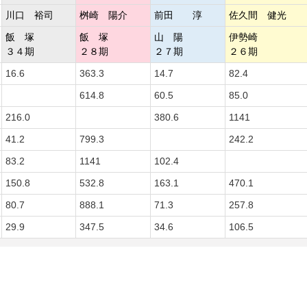
川口 裕司
桝崎 陽介
前田 淳
佐久間 健光
飯 塚
飯 塚
山 陽
伊勢崎
３４期
２８期
２７期
２６期
16.6
363.3
14.7
82.4
614.8
60.5
85.0
216.0
380.6
1141
41.2
799.3
242.2
83.2
1141
102.4
150.8
532.8
163.1
470.1
80.7
888.1
71.3
257.8
29.9
347.5
34.6
106.5