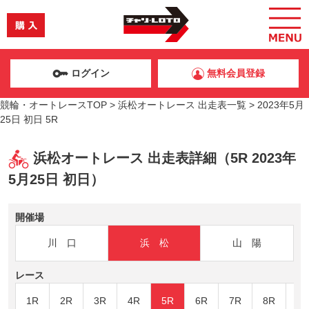
ログイン
無料会員登録
競輪・オートレースTOP
>
浜松オートレース 出走表一覧
>
2023年5月
25日 初日 5R
浜松オートレース 出走表詳細（5R 2023年
5月25日 初日）
開催場
川 口
浜 松
山 陽
レース
1R
2R
3R
4R
5R
6R
7R
8R
9R