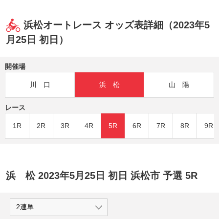
浜松オートレース オッズ表詳細（2023年5
月25日 初日）
開催場
川 口
浜 松
山 陽
レース
1R
2R
3R
4R
5R
6R
7R
8R
9R
浜 松 2023年5月25日 初日 浜松市 予選 5R