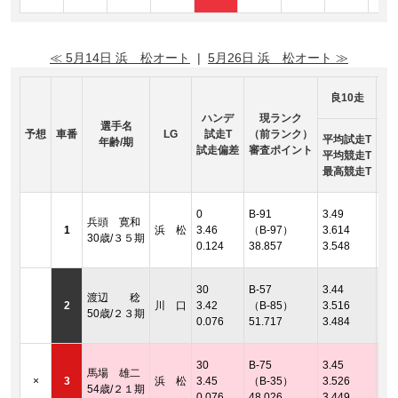
≪ 5月14日 浜 松オート
|
5月26日 浜 松オート ≫
良10走
ハンデ
現ランク
選手名
予想
車番
LG
試走T
（前ランク）
平均試走T
年齢/期
試走偏差
審査ポイント
平均競走T
最高競走T
着順
0
B-91
3.49
兵頭 寛和
2連
1
浜 松
3.46
（B-97）
3.614
30歳/３５期
着順
0.124
38.857
3.548
2連
着順
30
B-57
3.44
渡辺 稔
2連
2
川 口
3.42
（B-85）
3.516
50歳/２３期
着順
0.076
51.717
3.484
2連
着順
30
B-75
3.45
馬場 雄二
2連
×
3
浜 松
3.45
（B-35）
3.526
54歳/２１期
着順
0.076
48.026
3.449