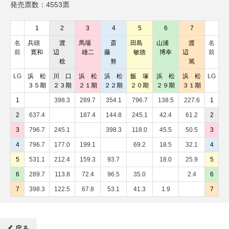
発売票数：4553票
1
2
3
4
5
6
7
名
兵頭
渡
馬場
斎
田島
山浦
渡
名
前
寛和
辺
雄二
藤
敏徳
博幸
辺
前
稔
努
篤
LG
浜 松
川 口
浜 松
浜 松
飯 塚
浜 松
浜 松
LG
３５期
２３期
２１期
２２期
２０期
２９期
３１期
1
398.3
289.7
354.1
796.7
138.5
227.6
1
2
637.4
187.4
144.8
245.1
42.4
61.2
2
3
796.7
245.1
398.3
118.0
45.5
50.5
3
4
796.7
177.0
199.1
69.2
18.5
32.1
4
5
531.1
212.4
159.3
93.7
18.0
25.9
5
6
289.7
113.8
72.4
96.5
35.0
2.4
6
7
398.3
122.5
67.8
53.1
41.3
1.9
7
戻る