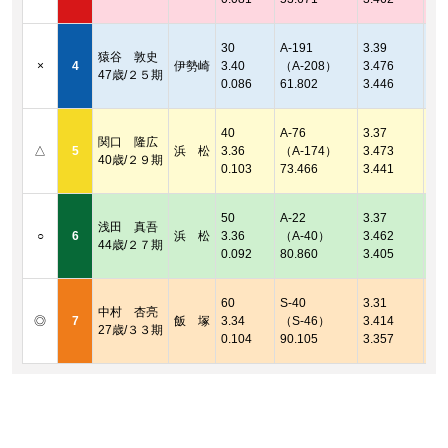
2連
着順
30
A-191
3.39
猿谷 敦史
2連
×
4
伊勢崎
3.40
（A-208）
3.476
47歳/２５期
着順
0.086
61.802
3.446
2連
着順
40
A-76
3.37
関口 隆広
2連
△
5
浜 松
3.36
（A-174）
3.473
40歳/２９期
着順
0.103
73.466
3.441
2連
着順
50
A-22
3.37
浅田 真吾
2連
○
6
浜 松
3.36
（A-40）
3.462
44歳/２７期
着順
0.092
80.860
3.405
2連
着順
60
S-40
3.31
中村 杏亮
2連
◎
7
飯 塚
3.34
（S-46）
3.414
27歳/３３期
着順
0.104
90.105
3.357
2連