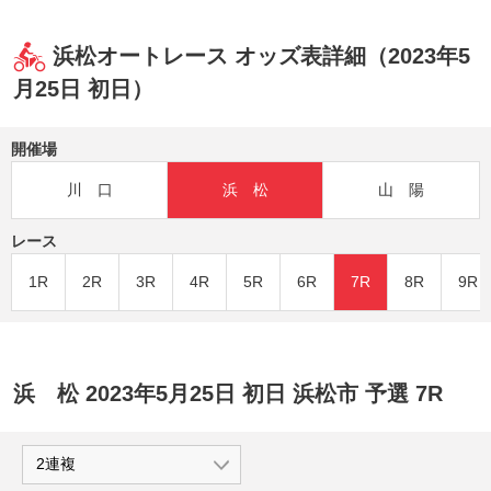
浜松オートレース オッズ表詳細（2023年5
月25日 初日）
開催場
川 口
浜 松
山 陽
レース
1R
2R
3R
4R
5R
6R
7R
8R
9R
浜 松 2023年5月25日 初日 浜松市 予選 7R