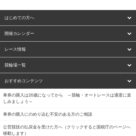
はじめての方へ
はじめての方へ
開催カレンダー
競輪
レース情報
オートレース
レース予想
競輪場一覧
競輪くじ
レース結果
北日本
函館競輪場
青森競輪場
いわき平競輪場
おすすめコンテンツ
車券の購入は20歳になってから ～競輪・オートレースは適度に楽
Dokanto!
キャリーオーバー一覧
関
競輪選手情報
弥彦競輪場
前橋競輪場
取手競輪場
宇都宮競輪場
しみましょう～
東
大宮競輪場
西武園競輪場
京王閣競輪場
立川競輪場
チャリロトプラザ
Perfecta Navi
車券の購入にのめり込む不安のある方のご相談
南
松戸競輪場
千葉競輪場
川崎競輪場
平塚競輪場
公営競技の払戻金を受けた方へ（クリックすると国税庁のページへ
netkeirin
関
移動します）
小田原競輪場
伊東競輪場
静岡競輪場
東