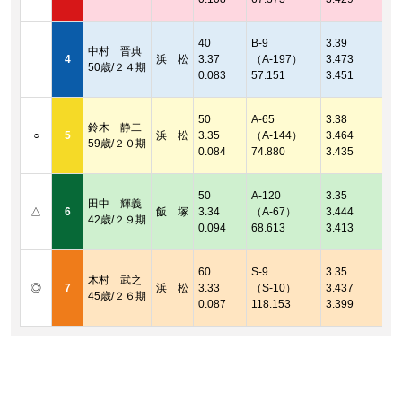
2連
着順
40
B-9
3.39
中村 晋典
2連
4
浜 松
3.37
（A-197）
3.473
50歳/２４期
着順
0.083
57.151
3.451
2連
着順
50
A-65
3.38
鈴木 静二
2連
○
5
浜 松
3.35
（A-144）
3.464
59歳/２０期
着順
0.084
74.880
3.435
2連
着順
50
A-120
3.35
田中 輝義
2連
△
6
飯 塚
3.34
（A-67）
3.444
42歳/２９期
着順
0.094
68.613
3.413
2連
着順
60
S-9
3.35
木村 武之
2連
◎
7
浜 松
3.33
（S-10）
3.437
45歳/２６期
着順
0.087
118.153
3.399
2連