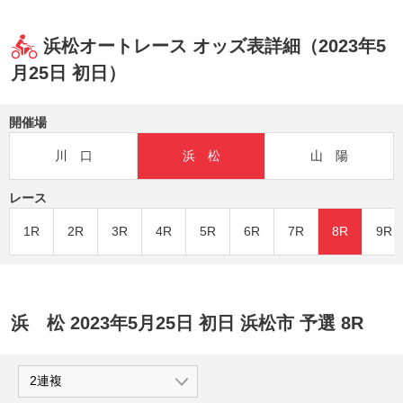
浜松オートレース オッズ表詳細（2023年5
月25日 初日）
開催場
川 口
浜 松
山 陽
レース
1R
2R
3R
4R
5R
6R
7R
8R
9R
浜 松 2023年5月25日 初日 浜松市 予選 8R