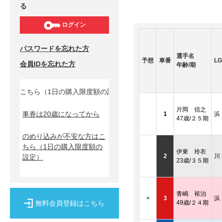
る
ログイン
パスワードを忘れた方
選手名
予想
車番
LG
会員IDを忘れた方
年齢/期
こちら（1日の購入限度額の設定）↓
片岡 信之
車券は20歳になってから
1
浜
47歳/２５期
のめり込みが不安な方はこ
ちら
（1日の購入限度額の
伊東 玲衣
2
川
設定）
23歳/３５期
青嶋 裕治
×
3
浜
無料会員登録はこちら
49歳/２４期