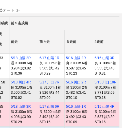
 松オート ≫
日成績
前５走成績
績
率
前走
前々走
３走前
4走前
5
績
率
53
5/18 山陽 2R
5/17 山陽 1R
5/16 山陽 2R
5/15 山陽 3R
5/
湿 3100m 6着
良 3100m 6着
良 3100m 6着
良 3100m 6着
良 
9
3.984 試3.82
3.565 試3.42
3.587 試3.45
3.555 試3.43
3.
ST0.36
ST0.29
ST0.23
ST0.31
ST
 58
5/18 川口 4R
5/17 川口 7R
5/16 川口 2R
5/15 川口 10R
5/
%
良 3100m 1着
良 3100m 1着
良 3100m 2着
湿 3100m 7着
良 
12
3.500 試3.41
3.526 試3.44
3.482 試3.41
3.771 試3.69
3.
%
ST0.02
ST0.09
ST0.10
ST0.18
ST
55
5/18 山陽 3R
5/17 山陽 6R
5/16 山陽 1R
5/15 山陽 4R
5/
%
湿 3100m 6着
良 3100m 5着
良 3100m 6着
良 3100m 6着
良 
5
4.096 試3.90
3.492 試3.40
3.492 試3.43
3.537 試3.39
3.
ST0.29
ST0.16
ST0.09
ST0.16
ST