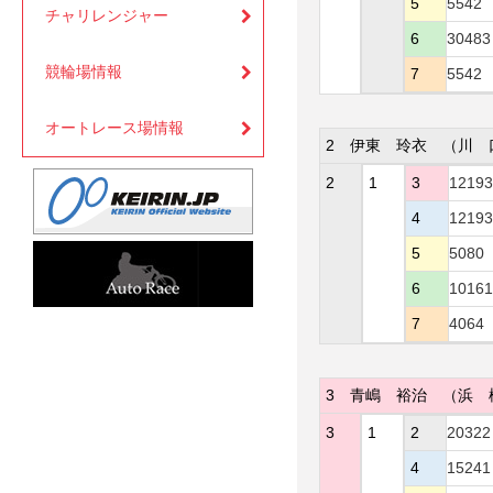
5
5542
チャリレンジャー
6
30483
競輪場情報
7
5542
オートレース場情報
2
伊東 玲衣
（川 
2
1
3
12193
4
12193
5
5080
6
10161
7
4064
3
青嶋 裕治
（浜 
3
1
2
20322
4
15241