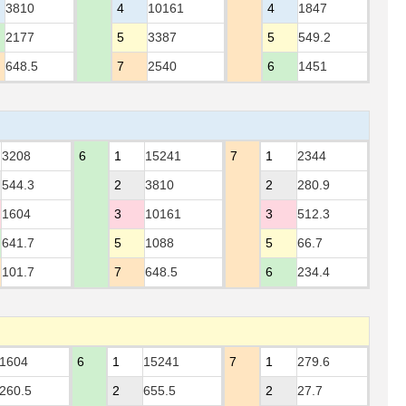
3810
4
10161
4
1847
2177
5
3387
5
549.2
648.5
7
2540
6
1451
3208
6
1
15241
7
1
2344
544.3
2
3810
2
280.9
1604
3
10161
3
512.3
641.7
5
1088
5
66.7
101.7
7
648.5
6
234.4
1604
6
1
15241
7
1
279.6
260.5
2
655.5
2
27.7