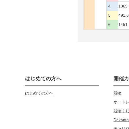
4
1069
5
491.6
6
1451
はじめての方へ
開催
はじめての方へ
競輪
オート
競輪く
Dokanto
チャリ