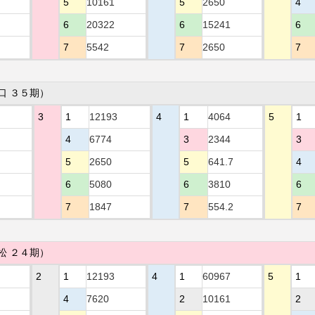
5
10161
5
2650
4
6
20322
6
15241
6
7
5542
7
2650
7
口 ３５期）
3
1
12193
4
1
4064
5
1
4
6774
3
2344
3
5
2650
5
641.7
4
6
5080
6
3810
6
7
1847
7
554.2
7
松 ２４期）
2
1
12193
4
1
60967
5
1
4
7620
2
10161
2