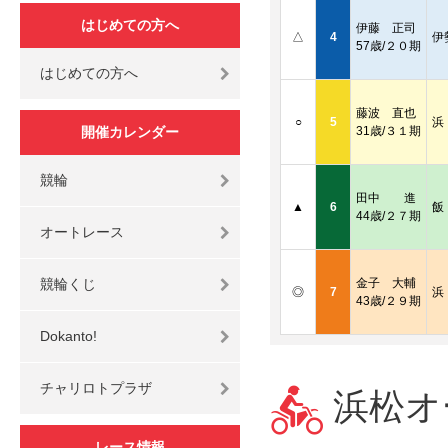
はじめての方へ
伊藤 正司
△
4
伊
57歳/２０期
はじめての方へ
藤波 直也
○
5
浜
開催カレンダー
31歳/３１期
競輪
田中 進
▲
6
飯
44歳/２７期
オートレース
競輪くじ
金子 大輔
◎
7
浜
43歳/２９期
Dokanto!
チャリロトプラザ
浜松オー
レース情報