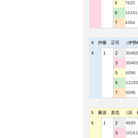
5
7620
6
15241
7
4354
4
伊藤 正司
（伊勢
4
1
2
30483
3
30483
5
6096
6
12193
7
6096
5
藤波 直也
（浜 
5
1
2
4689
3
10161