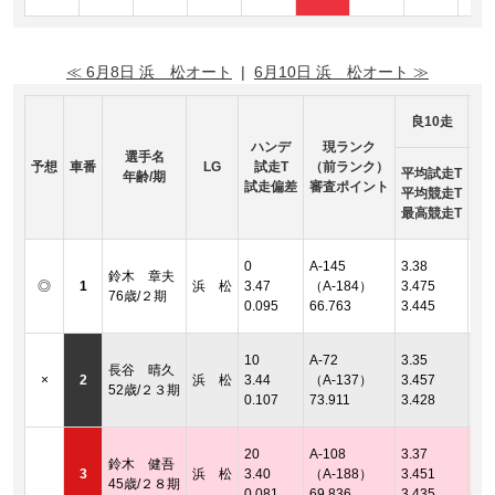
≪ 6月8日 浜 松オート
|
6月10日 浜 松オート ≫
良10走
ハンデ
現ランク
選手名
予想
車番
LG
試走T
（前ランク）
平均試走T
年齢/期
試走偏差
審査ポイント
平均競走T
最高競走T
着順
0
A-145
3.38
鈴木 章夫
2連
◎
1
浜 松
3.47
（A-184）
3.475
76歳/２期
着順
0.095
66.763
3.445
2連
着順
10
A-72
3.35
長谷 晴久
2連
×
2
浜 松
3.44
（A-137）
3.457
52歳/２３期
着順
0.107
73.911
3.428
2連
着順
20
A-108
3.37
鈴木 健吾
2連
3
浜 松
3.40
（A-188）
3.451
45歳/２８期
着順
0.081
69.836
3.435