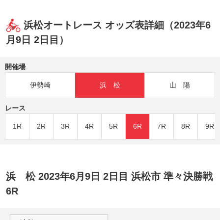
浜松オートレース オッズ表詳細（2023年6
月9日 2日目）
開催場
伊勢崎
浜 松
山 陽
レース
1R
2R
3R
4R
5R
6R
7R
8R
9R
浜 松 2023年6月9日 2日目 浜松市 準々決勝戦
6R