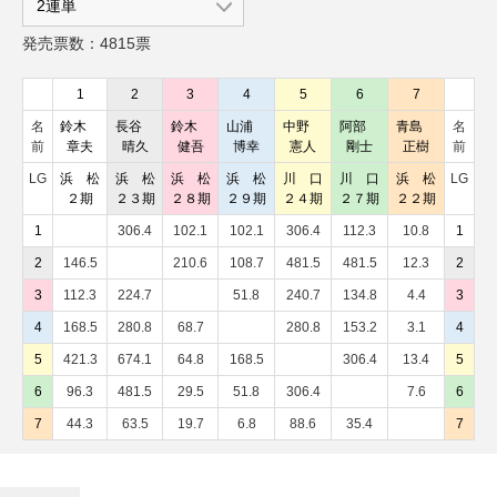
発売票数：4815票
1
2
3
4
5
6
7
名
鈴木
長谷
鈴木
山浦
中野
阿部
青島
名
前
章夫
晴久
健吾
博幸
憲人
剛士
正樹
前
LG
浜 松
浜 松
浜 松
浜 松
川 口
川 口
浜 松
LG
２期
２３期
２８期
２９期
２４期
２７期
２２期
1
306.4
102.1
102.1
306.4
112.3
10.8
1
2
146.5
210.6
108.7
481.5
481.5
12.3
2
3
112.3
224.7
51.8
240.7
134.8
4.4
3
4
168.5
280.8
68.7
280.8
153.2
3.1
4
5
421.3
674.1
64.8
168.5
306.4
13.4
5
6
96.3
481.5
29.5
51.8
306.4
7.6
6
7
44.3
63.5
19.7
6.8
88.6
35.4
7