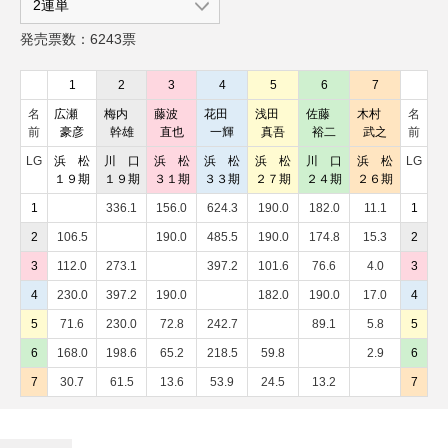
発売票数：6243票
1
2
3
4
5
6
7
名
広瀬
梅内
藤波
花田
浅田
佐藤
木村
名
前
豪彦
幹雄
直也
一輝
真吾
裕二
武之
前
LG
浜 松
川 口
浜 松
浜 松
浜 松
川 口
浜 松
LG
１９期
１９期
３１期
３３期
２７期
２４期
２６期
1
336.1
156.0
624.3
190.0
182.0
11.1
1
2
106.5
190.0
485.5
190.0
174.8
15.3
2
3
112.0
273.1
397.2
101.6
76.6
4.0
3
4
230.0
397.2
190.0
182.0
190.0
17.0
4
5
71.6
230.0
72.8
242.7
89.1
5.8
5
6
168.0
198.6
65.2
218.5
59.8
2.9
6
7
30.7
61.5
13.6
53.9
24.5
13.2
7