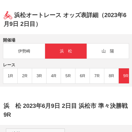
浜松オートレース オッズ表詳細（2023年6
月9日 2日目）
開催場
伊勢崎
浜 松
山 陽
レース
1R
2R
3R
4R
5R
6R
7R
8R
9R
浜 松 2023年6月9日 2日目 浜松市 準々決勝戦
9R