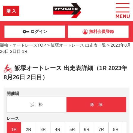
ログイン
無料会員登録
競輪・オートレースTOP
>
飯塚オートレース 出走表一覧
>
2023年8月
26日 2日目 1R
飯塚オートレース 出走表詳細（1R 2023年
8月26日 2日目）
開催場
浜 松
飯 塚
レース
1R
2R
3R
4R
5R
6R
7R
8R
9R