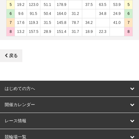
5
19.2
123.0
51.1
178.9
37.5
63.5
53.9
5
6
9.6
91.5
50.4
164.0
31.2
34.8
24.9
6
7
17.6
119.3
31.5
145.8
78.7
34.2
41.0
7
8
13.2
157.5
28.9
151.4
31.7
18.9
22.3
8
戻る
はじめての方へ
はじめての方へ
開催カレンダー
競輪
レース情報
オートレース
レース予想
競輪場一覧