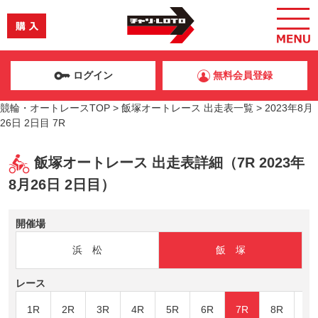
ログイン
無料会員登録
競輪・オートレースTOP
>
飯塚オートレース 出走表一覧
>
2023年8月
26日 2日目 7R
飯塚オートレース 出走表詳細（7R 2023年
8月26日 2日目）
開催場
浜 松
飯 塚
レース
1R
2R
3R
4R
5R
6R
7R
8R
9R