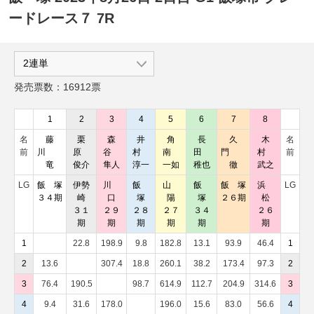
ードレース７ 7R
発売票数：16912票
1
2
3
4
5
6
7
8
名
藤
栗
森
井
角
長
久
木
名
前
川
原
谷
村
南
田
門
村
前
竜
俊介
隼人
淳一
一如
稚也
徹
武之
LG
飯 塚
伊勢
川
飯
山
飯
飯 塚
浜
LG
３４期
崎
口
塚
陽
塚
２６期
松
３１
２９
２８
２７
３４
２６
期
期
期
期
期
期
1
22.8
198.9
9.8
182.8
13.1
93.9
46.4
1
2
13.6
307.4
18.8
260.1
38.2
173.4
97.3
2
3
76.4
190.5
98.7
614.9
112.7
204.9
314.6
3
4
9.4
31.6
178.0
196.0
15.6
83.0
56.6
4