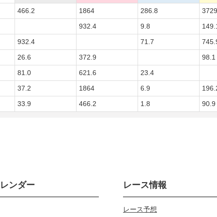
466.2
1864
286.8
372
932.4
9.8
149.
932.4
71.7
745.
26.6
372.9
98.1
81.0
621.6
23.4
37.2
1864
6.9
196.
33.9
466.2
1.8
90.9
カレンダー
レース情報
レース予想