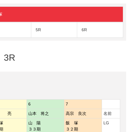
塚
5R
6R
 3R
6
7
林 亮
山本 将之
高宗 良次
名前
塚
山 陽
飯 塚
LG
期
３３期
３２期