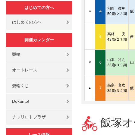
はじめての方へ
別府 敬剛
○
4
飯
50歳/２３期
はじめての方へ
高林 亮
5
飯
開催カレンダー
43歳/２７期
競輪
山本 将之
×
6
山
33歳/３３期
オートレース
競輪くじ
高宗 良次
▲
7
飯
35歳/３２期
Dokanto!
チャリロトプラザ
飯塚オー
レース情報