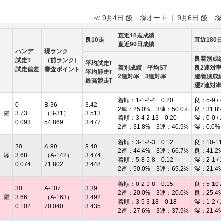
≪ 9月4日 飯 塚オート
|
9月6日 飯 
直近10走成績
良10走
直近180
直近90日成績
ハンデ
現ランク
良着別成
試走T
（前ランク）
平均試走T
着別成績 平均ST
良2連対
試走偏差
審査ポイント
平均競走T
2連対率 3連対率
湿着別成
最高競走T
湿2連対
着順：1-1-2-4 0.20
良：5-9 / 
0
B-36
3.42
2連：25.0% 3連：50.0%
良：31.8
 陽
3.73
（B-31）
3.513
着順：3-4-2-13 0.20
湿：0-0 / 
0.093
54.869
3.477
2連：31.8% 3連：40.9%
湿：0.0%
着順：3-1-2-3 0.12
良：10-11 
20
A-89
3.40
2連：44.4% 3連：66.7%
良：41.2
 塚
3.68
（A-142）
3.474
着順：5-8-5-8 0.12
湿：2-1 / 
0.074
71.802
3.448
2連：50.0% 3連：69.2%
湿：21.4
着順：0-2-0-8 0.15
良：5-10 /
30
A-107
3.39
2連：20.0% 3連：20.0%
良：25.4
 陽
3.66
（A-163）
3.492
着順：3-5-3-18 0.18
湿：1-2 / 
0.102
70.040
3.435
2連：27.6% 3連：37.9%
湿：21.4