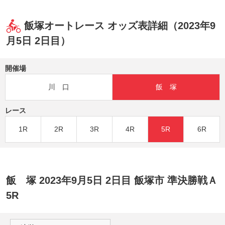
飯塚オートレース オッズ表詳細（2023年9
月5日 2日目）
開催場
川 口
飯 塚
レース
1R
2R
3R
4R
5R
6R
飯 塚 2023年9月5日 2日目 飯塚市 準決勝戦Ａ
5R