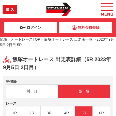
ログイン
無料会員登録
競輪・オートレースTOP
>
飯塚オートレース 出走表一覧
>
2023年9月
5日 2日目 5R
飯塚オートレース 出走表詳細（5R 2023年
9月5日 2日目）
開催場
川 口
飯 塚
レース
1R
2R
3R
4R
5R
6R