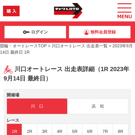
ログイン
無料会員登録
競輪・オートレースTOP
>
川口オートレース 出走表一覧
>
2023年9月
14日 最終日 1R
川口オートレース 出走表詳細（1R 2023年
9月14日 最終日）
開催場
川 口
浜 松
レース
1R
2R
3R
4R
5R
6R
7R
8R