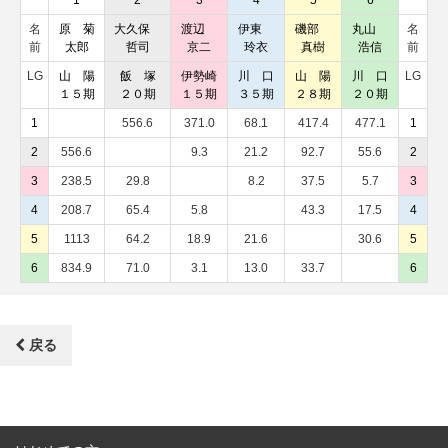
1
2
3
4
5
6
名
原 菊
大久保
渡辺
伊東
磯部
丸山
名
前
太郎
哲司
京二
玲衣
真樹
浩信
前
LG
山 陽
飯 塚
伊勢崎
川 口
山 陽
川 口
LG
１５期
２０期
１５期
３５期
２８期
２０期
1
556.6
371.0
68.1
417.4
477.1
1
2
556.6
9.3
21.2
92.7
55.6
2
3
238.5
29.8
8.2
37.5
5.7
3
4
208.7
65.4
5.8
43.3
17.5
4
5
1113
64.2
18.9
21.6
30.6
5
6
834.9
71.0
3.1
13.0
33.7
6
戻る