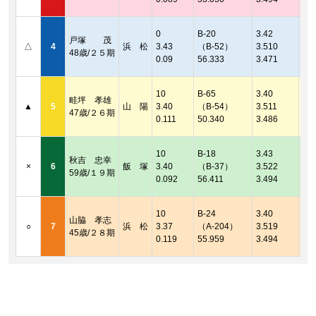
2連
着順
0
B-20
3.42
戸塚 茂
2連
△
4
浜 松
3.43
（B-52）
3.510
48歳/２５期
着順
0.09
56.333
3.471
2連
着順
10
B-65
3.40
畦坪 孝雄
2連
▲
5
山 陽
3.40
（B-54）
3.511
47歳/２６期
着順
0.111
50.340
3.486
2連
着順
10
B-18
3.43
秋吉 忠幸
2連
×
6
飯 塚
3.40
（B-37）
3.522
59歳/１９期
着順
0.092
56.411
3.494
2連
着順
10
B-24
3.40
山脇 孝志
2連
○
7
浜 松
3.37
（A-204）
3.519
45歳/２８期
着順
0.119
55.959
3.494
2連