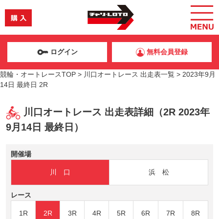
ログイン
無料会員登録
競輪・オートレースTOP
>
川口オートレース 出走表一覧
>
2023年9月
14日 最終日 2R
川口オートレース 出走表詳細（2R 2023年
9月14日 最終日）
開催場
川 口
浜 松
レース
1R
2R
3R
4R
5R
6R
7R
8R