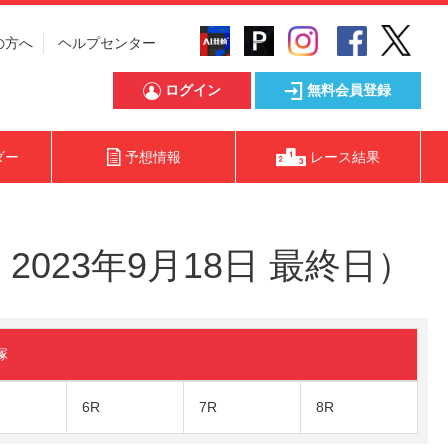
の方へ
ヘルプセンター
ログイン
無料会員登録
ダー
予想情報
レース結果
023年9月18日 最終日）
塚
6R
7R
8R