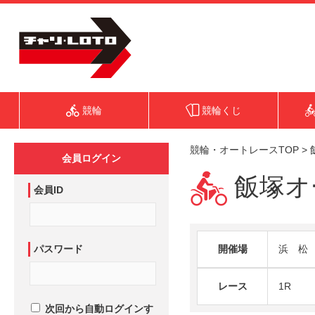
競輪
競輪くじ
競輪・オートレースTOP
>
会員ログイン
飯塚オー
会員ID
パスワード
開催場
浜 松
レース
1R
次回から自動ログインす