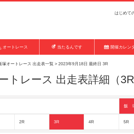
はじめて
オートレース
当たるんです
開催カレン
飯塚オートレース 出走表一覧
>
2023年9月18日 最終日 3R
トレース 出走表詳細（3R 2
飯 
2R
3R
4R
5R