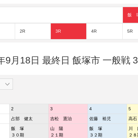
飯 
2R
3R
4R
5R
3年9月18日 最終日 飯塚市 一般戦 3
2
3
4
5
占部 健太
吉松 憲治
佐藤 裕児
高石
飯 塚
山 陽
飯 塚
川 
３０期
２１期
３２期
２８