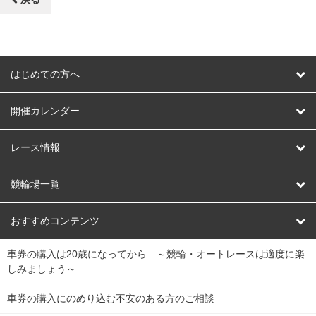
はじめての方へ
はじめての方へ
開催カレンダー
競輪
レース情報
オートレース
レース予想
競輪場一覧
競輪くじ
レース結果
北日本
函館競輪場
青森競輪場
いわき平競輪場
おすすめコンテンツ
車券の購入は20歳になってから ～競輪・オートレースは適度に楽
Dokanto!
キャリーオーバー一覧
関
競輪選手情報
弥彦競輪場
前橋競輪場
取手競輪場
宇都宮競輪場
しみましょう～
東
大宮競輪場
西武園競輪場
京王閣競輪場
立川競輪場
チャリロトプラザ
Perfecta Navi
車券の購入にのめり込む不安のある方のご相談