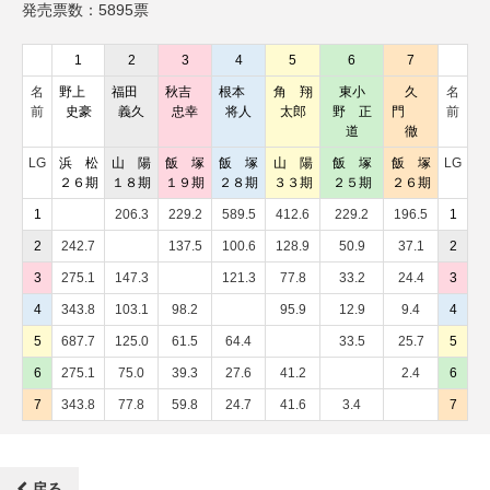
発売票数：5895票
1
2
3
4
5
6
7
名
野上
福田
秋吉
根本
角 翔
東小
久
名
前
史豪
義久
忠幸
将人
太郎
野 正
門
前
道
徹
LG
浜 松
山 陽
飯 塚
飯 塚
山 陽
飯 塚
飯 塚
LG
２６期
１８期
１９期
２８期
３３期
２５期
２６期
1
206.3
229.2
589.5
412.6
229.2
196.5
1
2
242.7
137.5
100.6
128.9
50.9
37.1
2
3
275.1
147.3
121.3
77.8
33.2
24.4
3
4
343.8
103.1
98.2
95.9
12.9
9.4
4
5
687.7
125.0
61.5
64.4
33.5
25.7
5
6
275.1
75.0
39.3
27.6
41.2
2.4
6
7
343.8
77.8
59.8
24.7
41.6
3.4
7
戻る