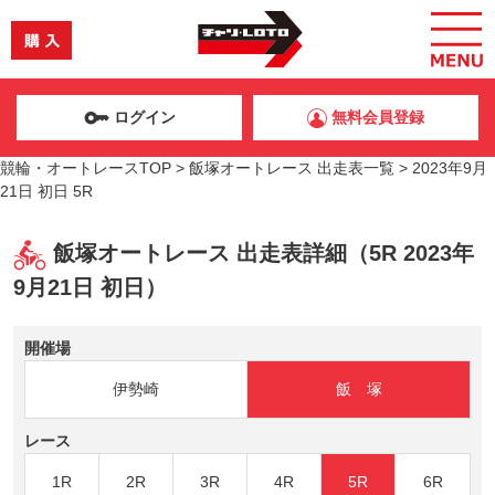
ログイン
無料会員登録
競輪・オートレースTOP
>
飯塚オートレース 出走表一覧
>
2023年9月
21日 初日 5R
飯塚オートレース 出走表詳細（5R 2023年
9月21日 初日）
開催場
伊勢崎
飯 塚
レース
1R
2R
3R
4R
5R
6R