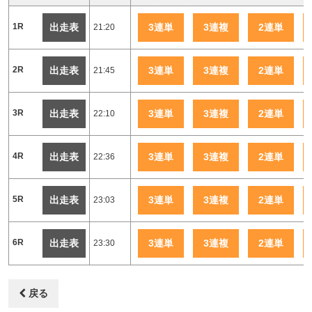
出走表
3連単
3連複
2連単
1R
21:20
出走表
3連単
3連複
2連単
2R
21:45
出走表
3連単
3連複
2連単
3R
22:10
出走表
3連単
3連複
2連単
4R
22:36
出走表
3連単
3連複
2連単
5R
23:03
出走表
3連単
3連複
2連単
6R
23:30
戻る