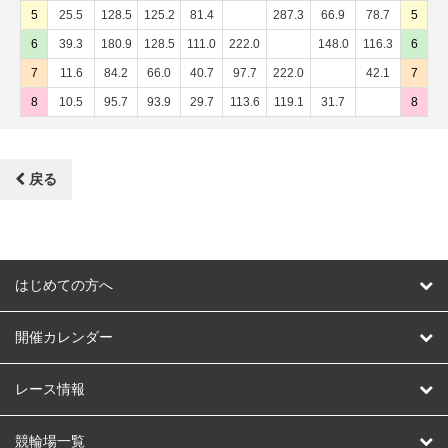
5
25.5
128.5
125.2
81.4
287.3
66.9
78.7
5
6
39.3
180.9
128.5
111.0
222.0
148.0
116.3
6
7
11.6
84.2
66.0
40.7
97.7
222.0
42.1
7
8
10.5
95.7
93.9
29.7
113.6
119.1
31.7
8
戻る
はじめての方へ
はじめての方へ
開催カレンダー
競輪
レース情報
オートレース
レース予想
競輪場一覧