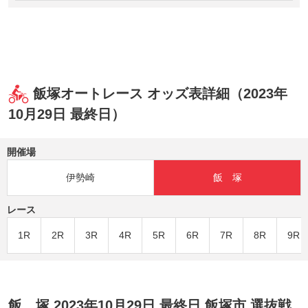
飯塚オートレース オッズ表詳細（2023年
10月29日 最終日）
開催場
伊勢崎
飯 塚
レース
1R
2R
3R
4R
5R
6R
7R
8R
9R
飯 塚 2023年10月29日 最終日 飯塚市 選抜戦