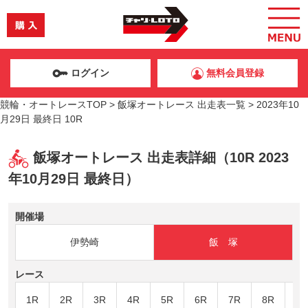
ログイン
無料会員登録
競輪・オートレースTOP
>
飯塚オートレース 出走表一覧
>
2023年10
月29日 最終日 10R
飯塚オートレース 出走表詳細（10R 2023
年10月29日 最終日）
開催場
伊勢崎
飯 塚
レース
1R
2R
3R
4R
5R
6R
7R
8R
9R