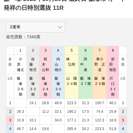
発祥の日特別選抜 11R
発売票数：7340票
1
2
3
4
5
6
7
8
名
小
佐
桜
内
林
田
東小
岩
名
前
里
藤
木
山
弘明
中
野 正
田
前
健太
裕児
公和
雄介
進
道
裕臣
LG
飯
飯
飯
飯
山 陽
飯 塚
飯 塚
川
LG
塚
塚
塚
塚
２４期
２７期
２５期
口
２６
３２
２４
３０
３１
期
期
期
期
期
1
24.1
28.8
48.9
223.3
31.3
100.7
46.2
1
2
26.3
11.2
32.1
190.2
17.5
74.4
25.9
2
3
31.9
10.1
34.0
177.1
21.3
122.3
16.9
3
4
66.7
14.4
19.6
285.4
26.2
223.3
51.8
4