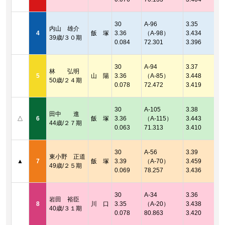
2
着
30
A-96
3.35
内山 雄介
2
4
飯 塚
3.36
（A-98）
3.434
39歳/３０期
着
0.084
72.301
3.396
2
着
30
A-94
3.37
林 弘明
2
5
山 陽
3.36
（A-85）
3.448
50歳/２４期
着
0.078
72.472
3.419
2
着
30
A-105
3.38
田中 進
2
△
6
飯 塚
3.36
（A-115）
3.443
44歳/２７期
着
0.063
71.313
3.410
2
着
30
A-56
3.39
東小野 正道
2
▲
7
飯 塚
3.39
（A-70）
3.459
49歳/２５期
着
0.069
78.257
3.436
2
着
30
A-34
3.36
岩田 裕臣
2
8
川 口
3.35
（A-20）
3.438
40歳/３１期
着
0.078
80.863
3.420
2