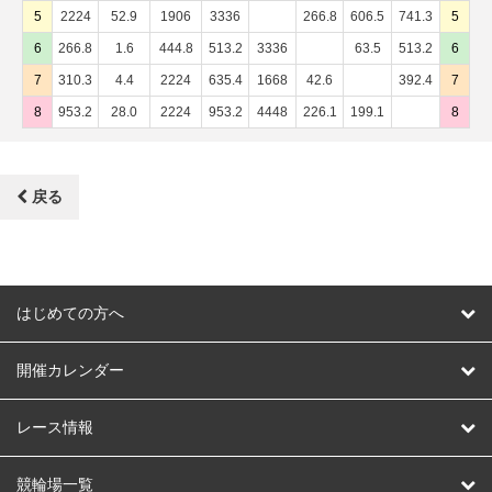
5
2224
52.9
1906
3336
266.8
606.5
741.3
5
6
266.8
1.6
444.8
513.2
3336
63.5
513.2
6
7
310.3
4.4
2224
635.4
1668
42.6
392.4
7
8
953.2
28.0
2224
953.2
4448
226.1
199.1
8
戻る
はじめての方へ
はじめての方へ
開催カレンダー
競輪
レース情報
オートレース
レース予想
競輪場一覧