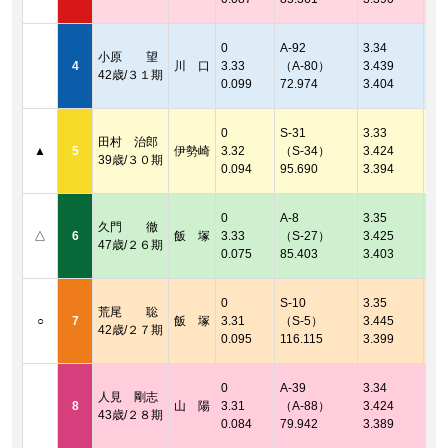
2連
着順
0
A-92
3.34
小原 望
2連
4
川 口
3.33
（A-80）
3.439
42歳/３１期
着順
0.099
72.974
3.404
2連
着順
0
S-31
3.33
田村 治郎
2連
▲
5
伊勢崎
3.32
（S-34）
3.424
39歳/３０期
着順
0.094
95.690
3.394
2連
着順
0
A-8
3.35
久門 徹
2連
△
6
飯 塚
3.33
（S-27）
3.425
47歳/２６期
着順
0.075
85.403
3.403
2連
着順
0
S-10
3.35
荒尾 聡
2連
○
7
飯 塚
3.31
（S-5）
3.445
42歳/２７期
着順
0.095
116.115
3.399
2連
着順
0
A-39
3.34
人見 剛志
2連
8
山 陽
3.31
（A-88）
3.424
43歳/２８期
着順
0.084
79.942
3.389
2連