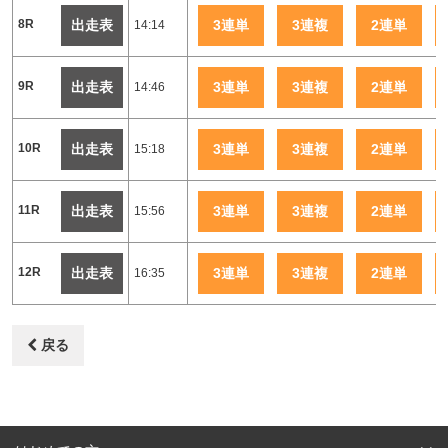
出走表
3連単
3連複
2連単
8R
14:14
出走表
3連単
3連複
2連単
9R
14:46
出走表
3連単
3連複
2連単
10R
15:18
出走表
3連単
3連複
2連単
11R
15:56
出走表
3連単
3連複
2連単
12R
16:35
戻る