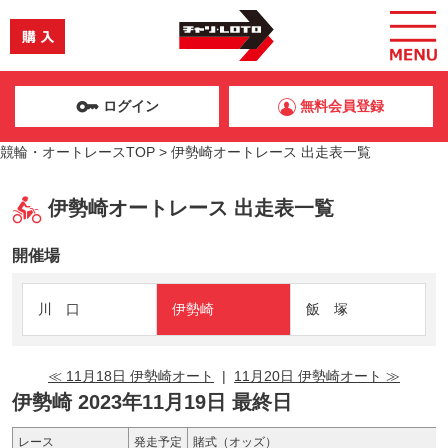
ログイン
無料会員登録
競輪・オートレースTOP
>
伊勢崎オートレース 出走表一覧
伊勢崎オートレース 出走表一覧
開催場
川 口
伊勢崎
飯 塚
≪ 11月18日 伊勢崎オート
|
11月20日 伊勢崎オート ≫
伊勢崎 2023年11月19日 最終日
レース
発走予定
賭式（オッズ）