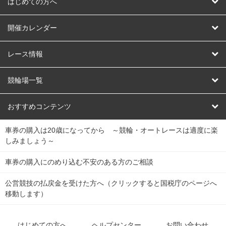
はじめての方へ
はじめての方へ
開催カレンダー
競輪
レース情報
オートレース
レース予想
競輪場一覧
競輪くじ
レース結果
北日本
函館競輪場
青森競輪場
いわき平競輪場
おすすめコンテンツ
車券の購入は20歳になってから ～競輪・オートレースは適度に楽
Dokanto!
キャリーオーバー一覧
関
競輪選手情報
弥彦競輪場
前橋競輪場
取手競輪場
宇都宮競輪場
しみましょう～
東
大宮競輪場
西武園競輪場
京王閣競輪場
立川競輪場
チャリロトプラザ
Perfecta Navi
車券の購入にのめり込む不安のある方のご相談
南
松戸競輪場
千葉競輪場
川崎競輪場
平塚競輪場
公営競技の払戻金を受けた方へ（クリックすると国税庁のページへ
netkeirin
関
移動します）
小田原競輪場
伊東競輪場
静岡競輪場
東
ケイリンガル
中
名古屋競輪場
岐阜競輪場
大垣競輪場
豊橋競輪場
はじめての方へ
ヘルプセンター
お問い合わせ