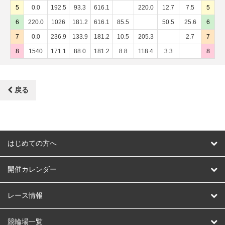
5
0.0
192.5
93.3
616.1
220.0
12.7
7.5
5
6
220.0
1026
181.2
616.1
85.5
50.5
25.6
6
7
0.0
236.9
133.9
181.2
10.5
205.3
2.7
7
8
1540
171.1
88.0
181.2
8.8
118.4
3.3
8
戻る
はじめての方へ
はじめての方へ
開催カレンダー
競輪
レース情報
オートレース
レース予想
競輪場一覧