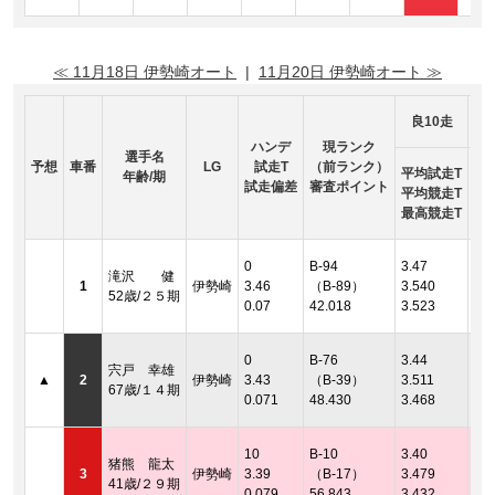
≪ 11月18日 伊勢崎オート
|
11月20日 伊勢崎オート ≫
良10走
ハンデ
現ランク
選手名
予想
車番
LG
試走T
（前ランク）
平均試走T
年齢/期
試走偏差
審査ポイント
平均競走T
最高競走T
着順
0
B-94
3.47
滝沢 健
2連
1
伊勢崎
3.46
（B-89）
3.540
52歳/２５期
着順
0.07
42.018
3.523
2連
着順
0
B-76
3.44
宍戸 幸雄
2連
▲
2
伊勢崎
3.43
（B-39）
3.511
67歳/１４期
着順
0.071
48.430
3.468
2連
着順
10
B-10
3.40
猪熊 龍太
2連
3
伊勢崎
3.39
（B-17）
3.479
41歳/２９期
着順
0.079
56.843
3.432