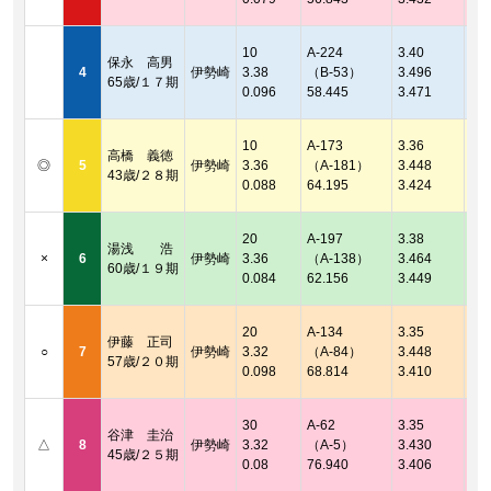
2連
着順
10
A-224
3.40
保永 高男
2連
4
伊勢崎
3.38
（B-53）
3.496
65歳/１７期
着順
0.096
58.445
3.471
2連
着順
10
A-173
3.36
高橋 義徳
2連
◎
5
伊勢崎
3.36
（A-181）
3.448
43歳/２８期
着順
0.088
64.195
3.424
2連
着順
20
A-197
3.38
湯浅 浩
2連
×
6
伊勢崎
3.36
（A-138）
3.464
60歳/１９期
着順
0.084
62.156
3.449
2連
着順
20
A-134
3.35
伊藤 正司
2連
○
7
伊勢崎
3.32
（A-84）
3.448
57歳/２０期
着順
0.098
68.814
3.410
2連
着順
30
A-62
3.35
谷津 圭治
2連
△
8
伊勢崎
3.32
（A-5）
3.430
45歳/２５期
着順
0.08
76.940
3.406
2連