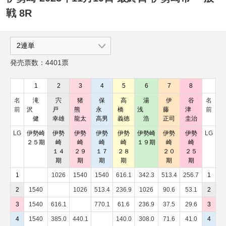
戦 8R
発売票数：4401票
1
2
3
4
5
6
7
8
名
滝
宍
猪
保
高
湯
伊
谷
名
前
沢
戸
熊
永
橋
浅
藤
津
前
健
幸雄
龍太
高男
義徳
浩
正司
圭治
LG
伊勢崎
伊勢
伊勢
伊勢
伊勢
伊勢崎
伊勢
伊勢
LG
２５期
崎
崎
崎
崎
１９期
崎
崎
１４
２９
１７
２８
２０
２５
期
期
期
期
期
期
1
1026
1540
1540
616.1
342.3
513.4
256.7
1
2
1540
1026
513.4
236.9
1026
90.6
53.1
2
3
1540
616.1
770.1
61.6
236.9
37.5
29.6
3
4
1540
385.0
440.1
140.0
308.0
71.6
41.0
4