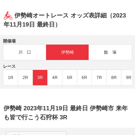
伊勢崎オートレース オッズ表詳細（2023
年11月19日 最終日）
開催場
川 口
伊勢崎
飯 塚
レース
1R
2R
3R
4R
5R
6R
7R
8R
9R
伊勢崎 2023年11月19日 最終日 伊勢崎市 来年
も皆で行こう石狩杯 3R