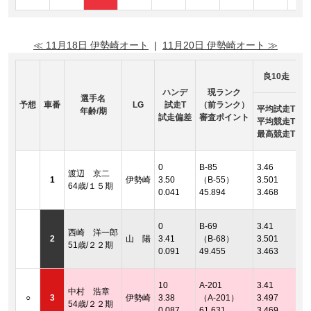
≪ 11月18日 伊勢崎オート
|
11月20日 伊勢崎オート ≫
良10走
ハンデ
現ランク
選手名
予想
車番
LG
試走T
（前ランク）
平均試走T
年齢/期
試走偏差
審査ポイント
平均競走T
最高競走T
着
0
B-85
3.46
渡辺 京二
2
1
伊勢崎
3.50
（B-55）
3.501
64歳/１５期
着
0.041
45.894
3.468
2
着
0
B-69
3.41
西崎 洋一郎
2
2
山 陽
3.41
（B-68）
3.501
51歳/２２期
着
0.091
49.455
3.463
2
着
10
A-201
3.41
中村 浩章
2
○
3
伊勢崎
3.38
（A-201）
3.497
54歳/２２期
着
0.087
61.631
3.469