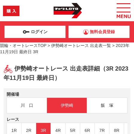
ログイン
無料会員登録
競輪・オートレースTOP
>
伊勢崎オートレース 出走表一覧
>
2023年
11月19日 最終日 3R
伊勢崎オートレース 出走表詳細（3R 2023
年11月19日 最終日）
開催場
川 口
伊勢崎
飯 塚
レース
1R
2R
3R
4R
5R
6R
7R
8R
9R