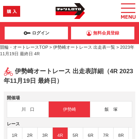
ログイン
無料会員登録
競輪・オートレースTOP
>
伊勢崎オートレース 出走表一覧
>
2023年
11月19日 最終日 4R
伊勢崎オートレース 出走表詳細（4R 2023
年11月19日 最終日）
開催場
川 口
伊勢崎
飯 塚
レース
1R
2R
3R
4R
5R
6R
7R
8R
9R