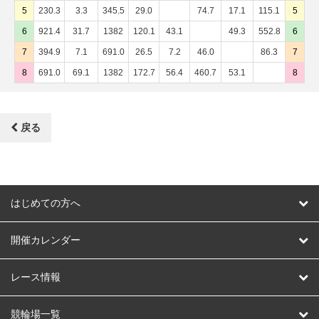
5
230.3
3.3
345.5
29.0
74.7
17.1
115.1
5
6
921.4
31.7
1382
120.1
43.1
49.3
552.8
6
7
394.9
7.1
691.0
26.5
7.2
46.0
86.3
7
8
691.0
69.1
1382
172.7
56.4
460.7
53.1
8
戻る
はじめての方へ
はじめての方へ
開催カレンダー
競輪
レース情報
オートレース
レース予想
競輪場一覧