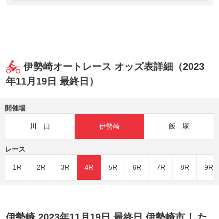
伊勢崎オートレース オッズ表詳細（2023
年11月19日 最終日）
開催場
川 口
伊勢崎
飯 塚
レース
1R
2R
3R
4R
5R
6R
7R
8R
9R
伊勢崎 2023年11月19日 最終日 伊勢崎市 した